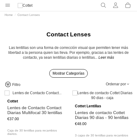
Home
Contact Lenses
Contact Lenses
Las lentillas son una forma de corrección visual que permiten tener más
libertad a la persona quien las lleva. Por ejemplo, gracias a las lentes de
contacto, ya sean lentillas diarias o lentillas
... Leer más
Mostrar Categorías
Ordenar por
Filtro
Cottet
Cottet Lentillas
Lentes de Contacto Contact
Diarias Multifocal 30 lentillas
Lentes de contacto Cottet
Diarias 90 días - 90 lentillas
€37.00
€48.00
Caja de 30 lentillas para recambios
diarios.
3 cajas de 30 lentillas para recambios