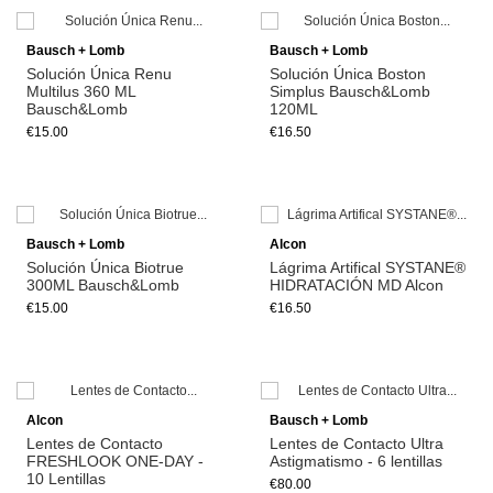
Add to cart
Add to cart
Bausch + Lomb
Bausch + Lomb
Solución Única Renu
Solución Única Boston
Multilus 360 ML
Simplus Bausch&Lomb
Bausch&Lomb
120ML
€15.00
€16.50
Add to cart
Add to cart
Bausch + Lomb
Alcon
Solución Única Biotrue
Lágrima Artifical SYSTANE®
300ML Bausch&Lomb
HIDRATACIÓN MD Alcon
€15.00
€16.50
Alcon
Bausch + Lomb
Lentes de Contacto
Lentes de Contacto Ultra
FRESHLOOK ONE-DAY -
Astigmatismo - 6 lentillas
10 Lentillas
€80.00