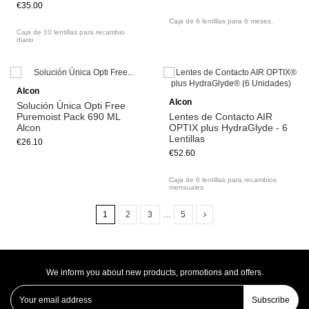
€35.00
Caja de 6 lentillas para 6 meses.
Caja de 10 lentillas para recambio
diario
Add to cart
Alcon
Alcon
Solución Única Opti Free
Puremoist Pack 690 ML
Lentes de Contacto AIR
Alcon
OPTIX plus HydraGlyde - 6
Lentillas
€26.10
€52.60
Caja de 6 lentillas para recambios
mensuales.
1
2
3
…
5
We inform you about new products, promotions and offers.
Subscribe