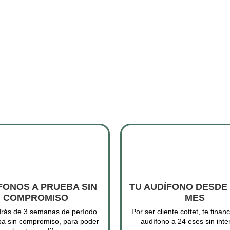
FONOS A PRUEBA SIN
TU AUDÍFONO DESDE 
COMPROMISO
MES
rás de 3 semanas de período
Por ser cliente cottet, te finan
ba sin compromiso, para poder
audífono a 24 eses sin inte
porbar tus audífonos