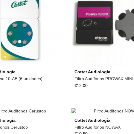
Add to cart
Add to cart
diología
Cottet Audiología
ono 10-AE (6 unidades)
Filtro Audífonos PROWAX MINI
€12.00
Add to cart
Add to cart
diología
Cottet Audiología
ífonos Cerustop
Filtro Audífonos NOWAX
€10.50