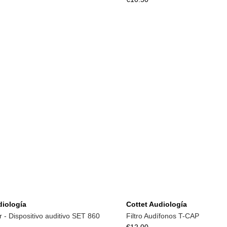
Add to cart
Add to cart
diología
Cottet Audiología
 - Dispositivo auditivo SET 860
Filtro Audífonos T-CAP