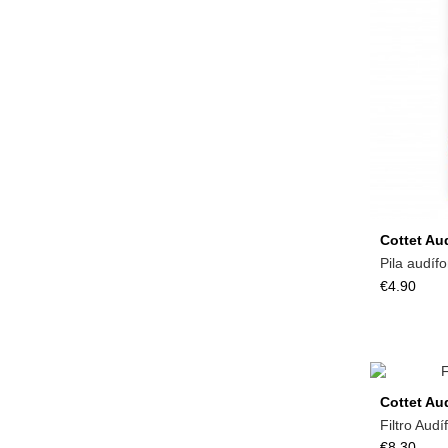
Cottet Au
Pila audíf
€4.90
Cottet Au
Filtro Aud
€8.30