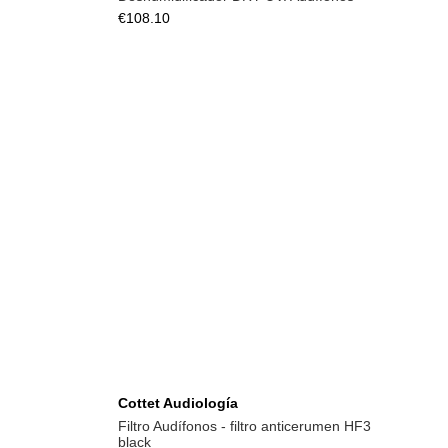
€108.10
Add to cart
Cottet Audiología
Filtro Audífonos - filtro anticerumen HF3
black