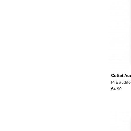
Cottet Au
Pila audíf
€4.90