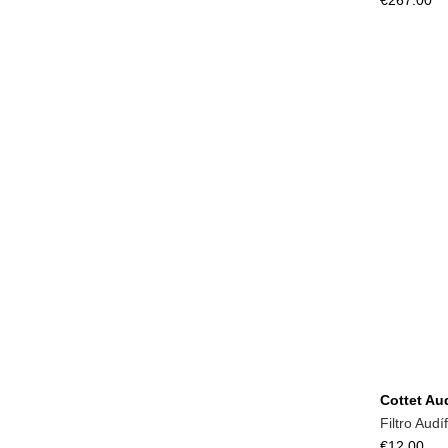
€267.00
Cottet Au
Filtro Aud
€12.00