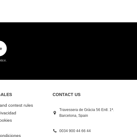
e
tice.
GALES
CONTACT US
 and contest rules
Travessera de Gràcia 56 Entl. 1ª.
rivacidad
Barcelona, Spain
Cookies
0034 900 44 66 44
ondiciones