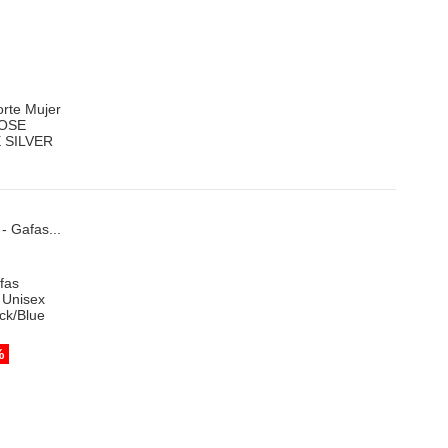
rt
fas
 Unisex
ck/Blue
%
Add to cart
Nova
Gafas deportivas - Gafas
deportivas graduadas Unisex
Nova Nv9218 F03
Black/Orange...