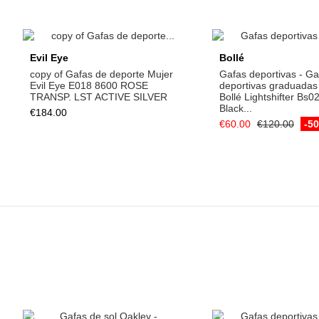
Add to cart
Add to ca
Evil Eye
Bollé
copy of Gafas de deporte Mujer
Gafas deportivas - Ga
Evil Eye E018 8600 ROSE
deportivas graduadas
TRANSP. LST ACTIVE SILVER
Bollé Lightshifter Bs
Black...
€184.00
€60.00
€120.00
-5