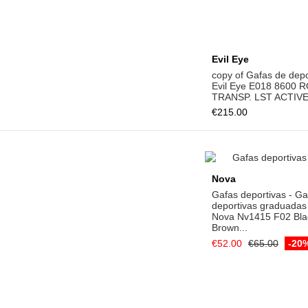
Add to ca
Nova
Gafas deportivas - Ga
deportivas graduadas
Nova Nv1415 F02 Bla
Brown...
€52.00
€65.00
-20
Add to cart
Nova
Gafas deportivas - Gafas
deportivas graduadas Unisex
Nova Nv6117 F02 Blue/Orange
Blue...