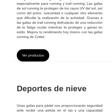
especialmente para running y trail running. Las gafas
de sol running te protegen de los rayos UV del sol, así
como del polvo, sueciedad o cualquier otro elemento
que dificulte la realización de la actividad. Gracias a
las gafas de trail running disfrutarás de una reducción
de la fatiga ocular mientras te proteges y ganas en
estilo. Mejora tu rendimiento hoy mismo con las gafas
running de Cottet.
Ver productos
Deportes de nieve
Unas gafas para pádel nos proporcionarán seguridad
ante recibir una pelota en el ojo y una capacidad
visual óptima en todas las condiciones, indoor o
outdoor.