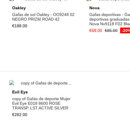
Add to cart
Add to ca
Oakley
Nova
Gafas de sol Oakley - OO9248 02
Gafas deportivas - Ga
NEGRO PRIZM ROAD 42
deportivas graduadas
Nova Nv9118 F02 Blac
€188.00
€68.00
€85.00
-20
Add to cart
Add to ca
Evil Eye
Evil Eye
copy of Gafas de deporte Mujer
copy of Gafas de dep
Evil Eye E018 8600 ROSE
Evil Eye E018 8600 
TRANSP. LST ACTIVE SILVER
TRANSP. LST ACTIVE
€282.00
€215.00