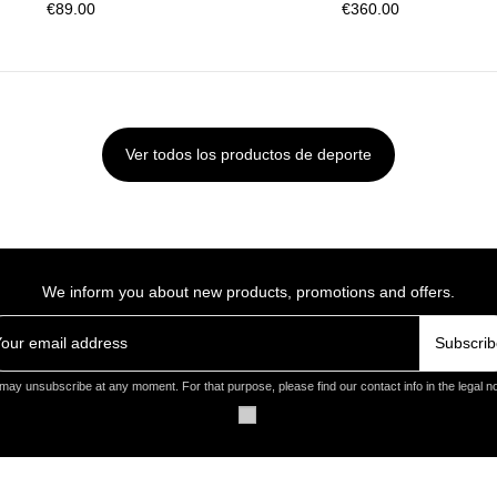
Ver todos los productos de deporte
We inform you about new products, promotions and offers.
Subscrib
may unsubscribe at any moment. For that purpose, please find our contact info in the legal no
INFORMACIÓN Y AYUDA
AVISOS LE
Order history
Legal notice
a y
My account
Política de p
ntillas y más
Beneficios Cliente
Política de 