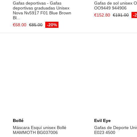
Add to cart
Add to ca
Bollé
Evil Eye
Máscara Esquí unisex Bollé
Gafas de Deporte Uni
MAMMOTH BG037006
E023 4500
€89.00
€360.00