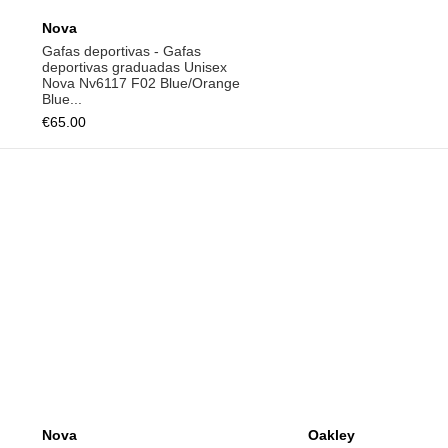
€65.00
Add to cart
Add to ca
Nova
Oakley
Gafas deportivas - Gafas
Gafas de sol unisex O
deportivas graduadas Unisex
OO9449 944906
Nova Nv5917 F01 Blue Brown
€152.80
€191.00
-
Bl...
€68.00
€85.00
-20%