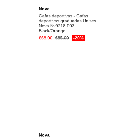
€68.00
€85.00
-20%
rt
Add to cart
Nova
akley
Gafas deportivas - Gafas
deportivas graduadas Unisex
Nova Nv6117 F02 Blue/Orange
20%
Blue...
€65.00