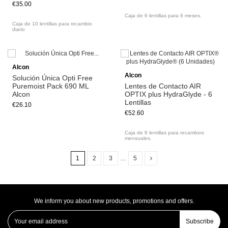
€35.00
Caja de 6 lentillas para 6 meses.
Caja de 10 lentillas para recambio
diario
Add to cart
Alcon
Alcon
Solución Única Opti Free
Puremoist Pack 690 ML
Lentes de Contacto AIR
Alcon
OPTIX plus HydraGlyde - 6
Lentillas
€26.10
€52.60
Caja de 6 lentillas para recambios
mensuales.
1
2
3
…
5
We inform you about new products, promotions and offers.
Subscribe