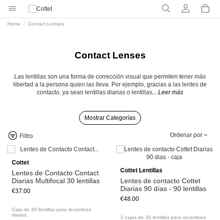
Home
Contact Lenses
Contact Lenses
Las lentillas son una forma de corrección visual que permiten tener más
libertad a la persona quien las lleva. Por ejemplo, gracias a las lentes de
contacto, ya sean lentillas diarias o lentillas
... Leer más
Mostrar Categorías
Ordenar por
Filtro
Cottet
Cottet Lentillas
Lentes de Contacto Contact
Diarias Multifocal 30 lentillas
Lentes de contacto Cottet
Diarias 90 días - 90 lentillas
€37.00
€48.00
Caja de 30 lentillas para recambios
diarios.
3 cajas de 30 lentillas para recambios