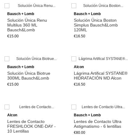
Add to cart
Add to cart
Bausch + Lomb
Bausch + Lomb
Solución Única Renu
Solución Única Boston
Multilus 360 ML
Simplus Bausch&Lomb
Bausch&Lomb
120ML
€15.00
€16.50
Add to cart
Add to cart
Bausch + Lomb
Alcon
Solución Única Biotrue
Lágrima Artifical SYSTANE®
300ML Bausch&Lomb
HIDRATACIÓN MD Alcon
€15.00
€16.50
Alcon
Bausch + Lomb
Lentes de Contacto
Lentes de Contacto Ultra
FRESHLOOK ONE-DAY -
Astigmatismo - 6 lentillas
10 Lentillas
€80.00