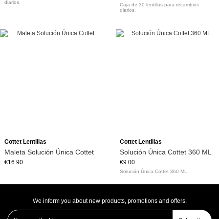
diarios.
Caja de 30 lentillas para recambios
diarios.
Add to cart
Add to cart
Cottet Lentillas
Cottet Lentillas
Maleta Solución Única Cottet
Solución Única Cottet 360 ML
€16.90
€9.00
Solución Única Cottet 360 ML
We inform you about new products, promotions and offers.