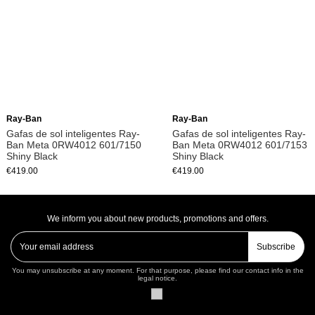
Add to cart
Add to cart
Ray-Ban
Ray-Ban
Gafas de sol inteligentes Ray-
Gafas de sol inteligentes Ray-
Ban Meta 0RW4012 601/7150
Ban Meta 0RW4012 601/7153
Shiny Black
Shiny Black
€419.00
€419.00
We inform you about new products, promotions and offers.
Subscribe
You may unsubscribe at any moment. For that purpose, please find our contact info in the
legal notice.