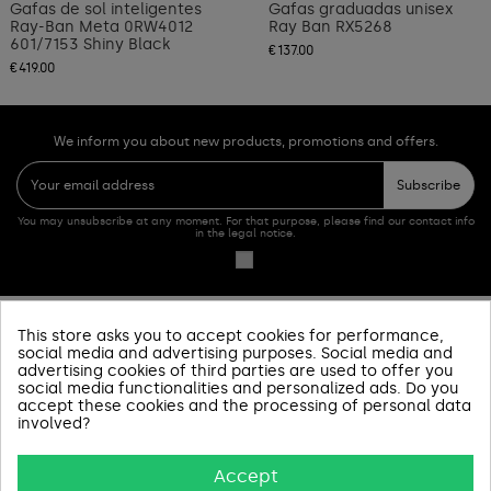
Gafas de sol inteligentes
Gafas graduadas unisex
Ray-Ban Meta 0RW4012
Ray Ban RX5268
601/7153 Shiny Black
€137.00
€419.00
We inform you about new products, promotions and offers.
Subscribe
You may unsubscribe at any moment. For that purpose, please find our contact info
in the legal notice.
This store asks you to accept cookies for performance,
PRODUCTOS
social media and advertising purposes. Social media and
advertising cookies of third parties are used to offer you
social media functionalities and personalized ads. Do you
SOBRE NOSOTROS
accept these cookies and the processing of personal data
involved?
INFORMACIÓN Y AYUDA
Accept
AVISOS LEGALES