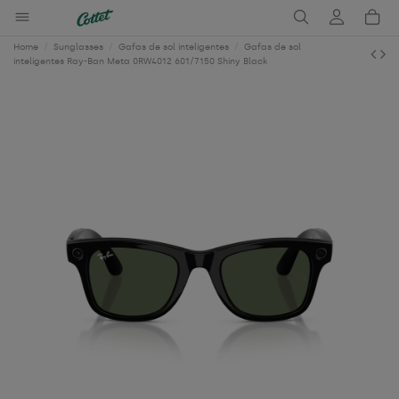
Home
Sunglasses
Gafas de sol inteligentes
Gafas de sol
inteligentes Ray-Ban Meta 0RW4012 601/7150 Shiny Black