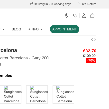
Delivery in 2-3 working days
Free Return
Y
BLOG
+INFO
APPOINTMENT
rcelona
€32.70
€109.00
ottet Barcelona - Gary 200
-70%
8
onibles