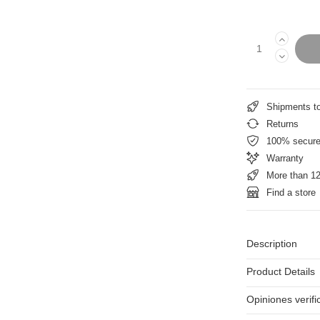
Shipments t
Returns
100% secur
Warranty
More than 12
Find a store
Description
Product Details
Opiniones verif