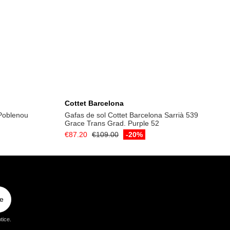
Add to cart
Cottet Barcelona
 Poblenou
Gafas de sol Cottet Barcelona Sarrià 539
Grace Trans Grad. Purple 52
€87.20
€109.00
-20%
e
tice.