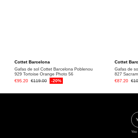
Add to cart
Cottet Barcelona
Cottet Bar
Gafas de sol Cottet Barcelona Poblenou
Gafas de so
929 Tortoise Orange Photo 56
827 Sacram
€95.20
€119.00
-20%
€87.20
€10
You 