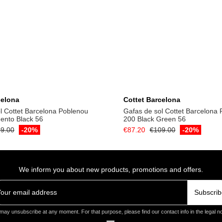
Add to cart
Add to cart
celona
Cottet Barcelona
l Cottet Barcelona Poblenou
Gafas de sol Cottet Barcelona
ento Black 56
200 Black Green 56
9.00
-20%
€87.20
€109.00
-20%
We inform you about new products, promotions and offers.
Subscrib
may unsubscribe at any moment. For that purpose, please find our contact info in the legal no