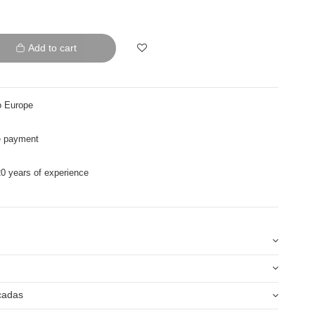
Add to cart
o Europe
e payment
0 years of experience
icadas