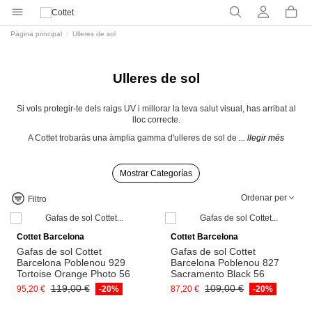
Pàgina principal
Ulleres de sol
Ulleres de sol
Si vols protegir-te dels raigs UV i millorar la teva salut visual, has arribat al
lloc correcte.
A Cottet trobaràs una àmplia gamma d'ulleres de sol de
... llegir més
Mostrar Categorías
Ordenar per
Filtro
Afegeix a la cistella
Afegeix a la cistella
Cottet Barcelona
Cottet Barcelona
Gafas de sol Cottet
Gafas de sol Cottet
Barcelona Poblenou 929
Barcelona Poblenou 827
Tortoise Orange Photo 56
Sacramento Black 56
119,00 €
109,00 €
95,20 €
-20%
87,20 €
-20%