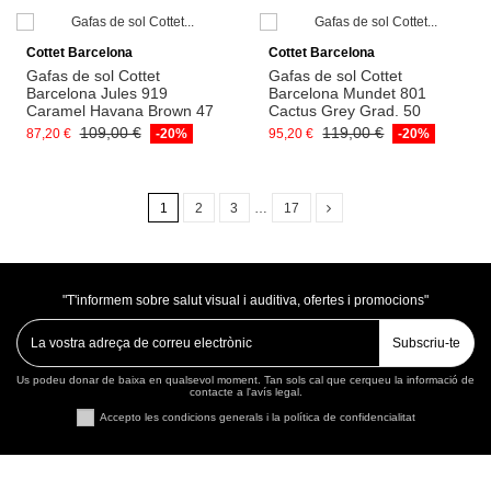
Afegeix a la cistella
Afegeix a la cistella
Cottet Barcelona
Cottet Barcelona
Gafas de sol Cottet
Gafas de sol Cottet
Barcelona Jules 919
Barcelona Mundet 801
Caramel Havana Brown 47
Cactus Grey Grad. 50
109,00 €
119,00 €
87,20 €
-20%
95,20 €
-20%
1
2
3
…
17
"T'informem sobre salut visual i auditiva, ofertes i promocions"
Subscriu-te
Us podeu donar de baixa en qualsevol moment. Tan sols cal que cerqueu la informació de
contacte a l'avís legal.
Accepto les condicions generals i la política de confidencialitat