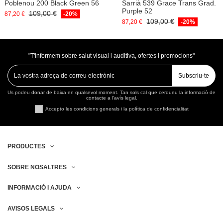
Poblenou 200 Black Green 56
Sarrià 539 Grace Trans Grad.
Purple 52
109,00 €
87,20 €
-20%
109,00 €
87,20 €
-20%
"T'informem sobre salut visual i auditiva, ofertes i promocions"
Subscriu-te
Us podeu donar de baixa en qualsevol moment. Tan sols cal que cerqueu la informació de
contacte a l'avís legal.
Accepto les condicions generals i la política de confidencialitat
PRODUCTES
SOBRE NOSALTRES
INFORMACIÓ I AJUDA
AVISOS LEGALS