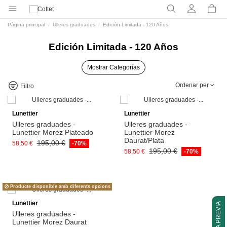
Pàgina principal
Ulleres graduades
Edición Limitada - 120 Años
Edición Limitada - 120 Años
Mostrar Categorías
Ordenar per
Filtro
Afegeix a la cistella
Lunettier
Lunettier
Ulleres graduades -
Ulleres graduades -
Lunettier Morez Plateado
Lunettier Morez
Daurat/Plata
195,00 €
58,50 €
-70%
195,00 €
58,50 €
-70%
Producte disponible amb diferents opcions
Visualitza
Lunettier
CITA PREVIA
Ulleres graduades -
Lunettier Morez Daurat