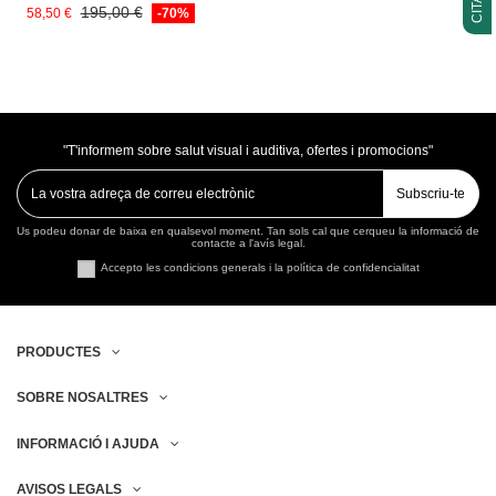
195,00 €
58,50 €
-70%
"T'informem sobre salut visual i auditiva, ofertes i promocions"
Subscriu-te
Us podeu donar de baixa en qualsevol moment. Tan sols cal que cerqueu la informació de
contacte a l'avís legal.
Accepto les condicions generals i la política de confidencialitat
PRODUCTES
SOBRE NOSALTRES
INFORMACIÓ I AJUDA
AVISOS LEGALS