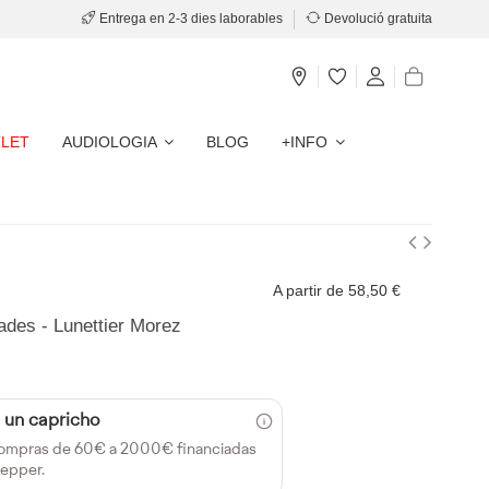
Entrega en 2-3 dies laborables
Devolució gratuita
LET
AUDIOLOGIA
BLOG
+INFO
A partir de 58,50 €
ades - Lunettier Morez
 un capricho
ompras de 60€ a 2000€ financiadas
epper.