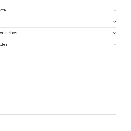
ucte
t
volucions
ades