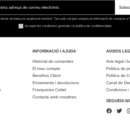
Subsc
donar de baixa en qualsevol moment. Tan sols cal que cerqueu la informació de contacte a l'a
Accepto les condicions generals i la política de confidencialitat
INFORMACIÓ I AJUDA
AVISOS LE
Historial de comandes
Avis legal i 
El meu compte
Política de pr
Beneficis Client
Política de 
Enviaments i devolucions
Canal de De
s
Franquicies Cottet
Condicions i
Contacte amb nosaltres
SEGUEIX-N