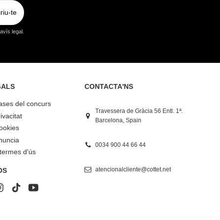
riu-te
vís legal.
GALS
CONTACTA'NS
bases del concurs
Travessera de Gràcia 56 Entl. 1ª.
ivacitat
Barcelona, Spain
Cookies
nuncia
0034 900 44 66 44
 termes d'ús
atencionalcliente@cottet.net
OS