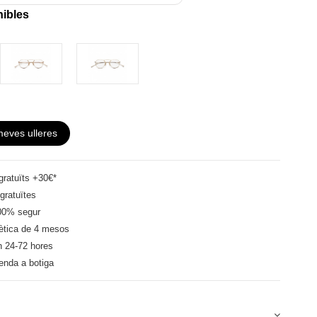
nibles
meves ulleres
ratuïts +30€*
gratuïtes
00% segur
ètica de 4 mesos
n 24-72 hores
enda a botiga