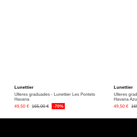
Lunettier
Lunettier
Ulleres graduades - Lunettier Les Pontets
Ulleres gra
Havana
Havana Azul
49,50 €
165,00 €
-70%
49,50 €
16