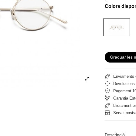
Colors dispo
Graduar les 
Enviaments g
Devolucions 
Pagament 1
Garantia Est
Lliurament e
Servei postv
Descripció