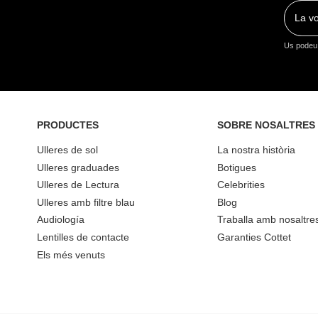
Us podeu 
PRODUCTES
SOBRE NOSALTRES
Ulleres de sol
La nostra història
Ulleres graduades
Botigues
Ulleres de Lectura
Celebrities
Ulleres amb filtre blau
Blog
Audiología
Traballa amb nosaltre
Lentilles de contacte
Garanties Cottet
Els més venuts