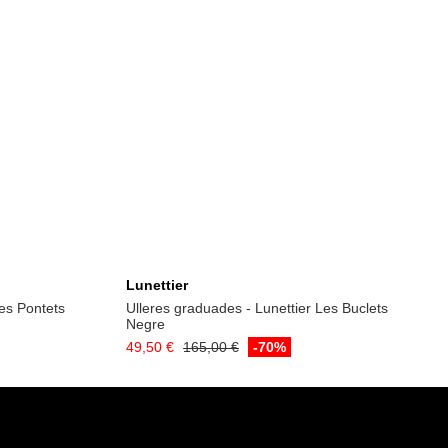
Lunettier
Les Pontets
Ulleres graduades - Lunettier Les Buclets
Negre
49,50 €
165,00 €
-70%