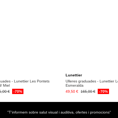
Lunettier
duades - Lunettier Les Pontets
Ulleres graduades - Lunettier 
/ Miel
Esmeralda
5,00 €
-70%
49,50 €
165,00 €
-70%
"T'informem sobre salut visual i auditiva, ofertes i promocions"