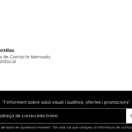
ntillas
ts de Contacte Mensuals
ltifocal
"T'informem sobre salut visual i auditiva, ofertes i promocions"
de baixa en qualsevol moment. Tan sols cal que cerqueu la informació de contacte