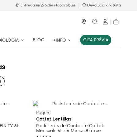
Entrega en 2-3 dies laborables
Devolució gratuita
BLOG
CITA PRÈVIA
DIOLOGIA
+INFO
as
s
Paquet
Cottet Lentillas
FINITY 6L
Pack Lents de Contacte Cottet
Mensuals 6L - 6 Mesos Biotrue