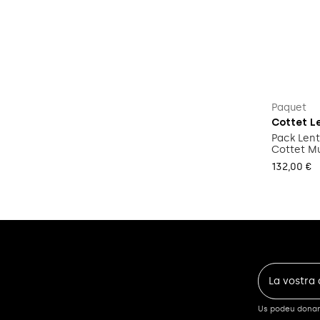
Paquet
Cottet Le
Pack Len
Cottet Mu
132,00 €
Us podeu donar 