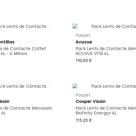
Paquet
ntillas
Acuvue
s de Contacte Cottet
Pack Lents de Contacte Me
6L - 6 Mesos
ACUVUE VITA 6L
110,00 €
Paquet
isión
Cooper Visión
ts de Contacte Mensuals
Pack Lents de Contacte Me
 6L
Biofinity Energys 6L
113,20 €