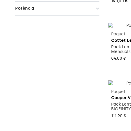
140,00 €
Potència
Paquet
Cottet Le
Pack Lent
Mensuals 
84,00 €
Paquet
Cooper V
Pack Len
BIOFINITY
111,20 €