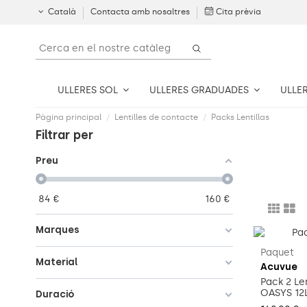
Català
Contacta amb nosaltres
Cita prèvia
ULLERES SOL
ULLERES GRADUADES
ULLE
Pàgina principal
Lentilles de contacte
Packs Lentillas
Filtrar per
Preu
84
€
160
€
Marques
Paquet
Material
Acuvue
Pack 2 L
OASYS 12
Duració