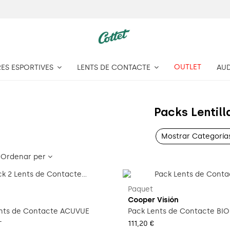
OUTLET
RES ESPORTIVES
LENTS DE CONTACTE
AU
Packs Lentill
Mostrar Categoría
Ordenar per
Paquet
Cooper Visión
ents de Contacte ACUVUE
Pack Lents de Contacte BIO
L
111,20 €