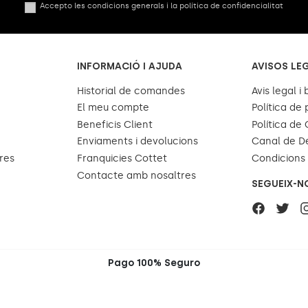
Accepto les condicions generals i la política de confidencialitat
INFORMACIÓ I AJUDA
AVISOS LE
Historial de comandes
Avis legal i
El meu compte
Política de 
Beneficis Client
Política de
Enviaments i devolucions
Canal de D
res
Franquicies Cottet
Condicions 
Contacte amb nosaltres
SEGUEIX-N
Pago 100% Seguro