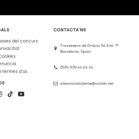
GALS
CONTACTA'NS
 bases del concurs
Travessera de Gràcia 56 Entl. 1ª.
privacitat
Barcelona, Spain
 Cookies
enuncia
0034 900 44 66 44
i termes d'ús
OS
atencionalcliente@cottet.net