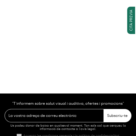
CITA PREVIA
"T'informem sobre salut visual i auditiva, ofertes i promocions"
Subscriu-te
Us podeu donar de baixa en qualsevol moment. Tan sols cal que cerqueu la
informació de contacte a l'avís legal.
Accepto les condicions generals i la política de confidencialitat