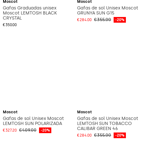
Moscot
Moscot
Gafas Graduadas unisex
Gafas de sol Unisex Moscot
Moscot LEMTOSH BLACK
GRUNYA SUN G15
CRYSTAL
€355.00
€284.00
-20%
€350.00
View
View
Moscot
Moscot
Gafas de sol Unisex Moscot
Gafas de sol Unisex Moscot
LEMTOSH SUN POLARIZADA
LEMTOSH SUN TOBACCO
CALIBAR GREEN 46
€409.00
€327.20
-20%
€355.00
€284.00
-20%