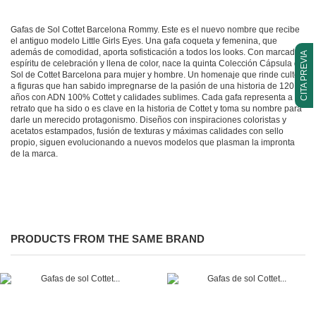
Gafas de Sol Cottet Barcelona Rommy. Este es el nuevo nombre que recibe
el antiguo modelo Little Girls Eyes. Una gafa coqueta y femenina, que
además de comodidad, aporta sofisticación a todos los looks. Con marcado
CITA PREVIA
espíritu de celebración y llena de color, nace la quinta Colección Cápsula de
Sol de Cottet Barcelona para mujer y hombre. Un homenaje que rinde culto
a figuras que han sabido impregnarse de la pasión de una historia de 120
años con ADN 100% Cottet y calidades sublimes. Cada gafa representa a un
retrato que ha sido o es clave en la historia de Cottet y toma su nombre para
darle un merecido protagonismo. Diseños con inspiraciones coloristas y
acetatos estampados, fusión de texturas y máximas calidades con sello
propio, siguen evolucionando a nuevos modelos que plasman la impronta
de la marca.
PRODUCTS FROM THE SAME BRAND