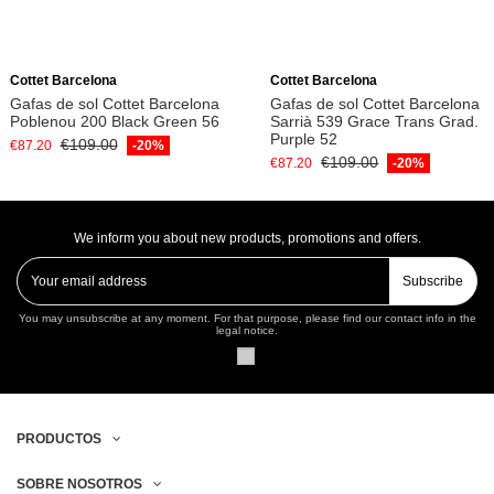
Add to cart
Add to cart
Cottet Barcelona
Cottet Barcelona
Gafas de sol Cottet Barcelona
Gafas de sol Cottet Barcelona
Poblenou 200 Black Green 56
Sarrià 539 Grace Trans Grad.
Purple 52
€109.00
€87.20
-20%
€109.00
€87.20
-20%
We inform you about new products, promotions and offers.
Subscribe
You may unsubscribe at any moment. For that purpose, please find our contact info in the
legal notice.
PRODUCTOS
SOBRE NOSOTROS