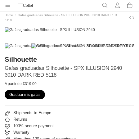
Home
Gafas graduadas Silhouette - SPX ILLUSION 2940 3010 DARK RED
5118
Silhouette
Gafas graduadas Silhouette - SPX ILLUSION 2940
3010 DARK RED 5118
A partir de €319.00
Graduar mis gafas
Shipments to Europe
Returns
100% secure payment
Warranty
More than 120 years of experience