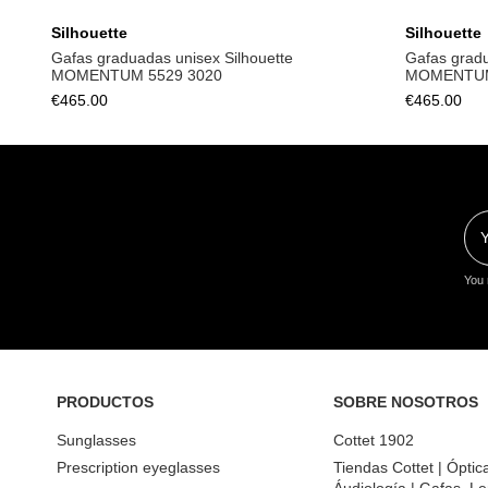
Silhouette
Silhouette
Gafas graduadas unisex Silhouette
Gafas grad
MOMENTUM 5529 3020
MOMENTUM
€465.00
€465.00
You 
PRODUCTOS
SOBRE NOSOTROS
Sunglasses
Cottet 1902
Prescription eyeglasses
Tiendas Cottet | Óptic
Áudiología | Gafas, Le