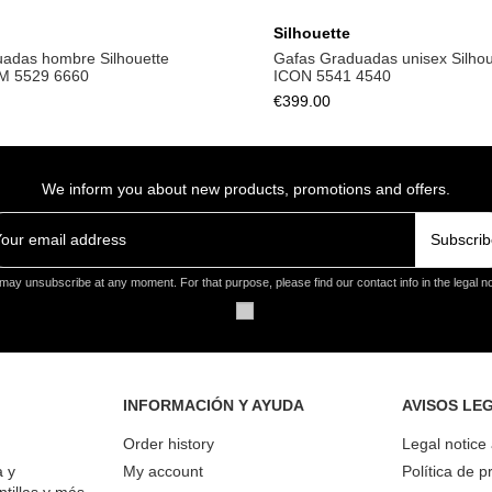
Silhouette
uadas hombre Silhouette
Gafas Graduadas unisex Silho
 5529 6660
ICON 5541 4540
€399.00
We inform you about new products, promotions and offers.
Subscrib
may unsubscribe at any moment. For that purpose, please find our contact info in the legal no
INFORMACIÓN Y AYUDA
AVISOS LE
Order history
Legal notice
a y
My account
Política de p
ntillas y más