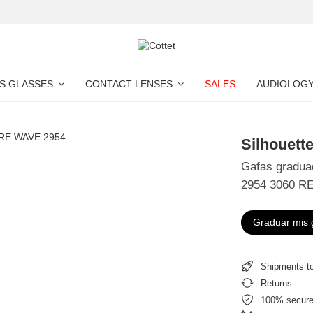
S GLASSES
CONTACT LENSES
SALES
AUDIOLOG
Silhouett
Gafas gradua
2954 3060 R
Graduar mis 
Shipments t
Returns
100% secur