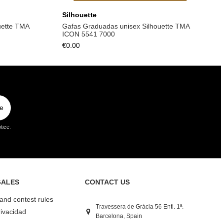
Silhouette
uette TMA
Gafas Graduadas unisex Silhouette TMA
ICON 5541 7000
€0.00
e
tice.
GALES
CONTACT US
 and contest rules
Travessera de Gràcia 56 Entl. 1ª.
rivacidad
Barcelona, Spain