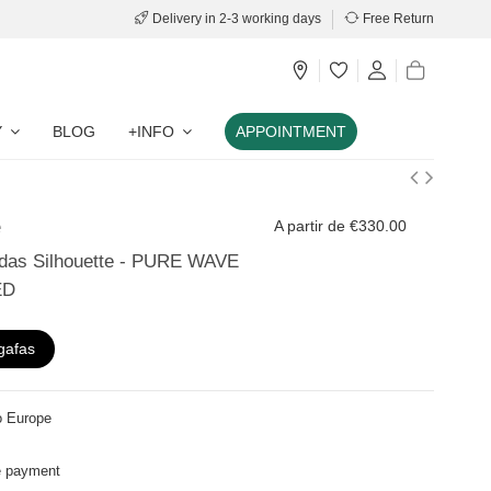
Delivery in 2-3 working days
Free Return
Y
BLOG
+INFO
APPOINTMENT
e
A partir de €330.00
das Silhouette - PURE WAVE
ED
gafas
o Europe
e payment