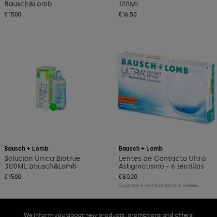
Bausch&Lomb
120ML
€15.00
€16.50
Add to cart
Bausch + Lomb
Bausch + Lomb
Solución Única Biotrue
Lentes de Contacto Ultra
300ML Bausch&Lomb
Astigmatismo - 6 lentillas
€15.00
€80.00
Caja de 6 lentillas para 6 meses.
We inform you about new products, promotions and offers.