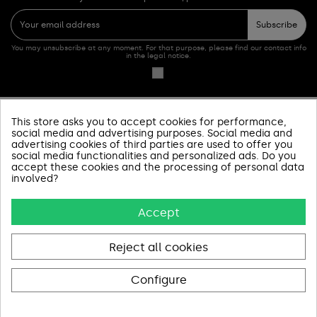
Subscribe
You may unsubscribe at any moment. For that purpose, please find our contact info
in the legal notice.
This store asks you to accept cookies for performance,
PRODUCTOS
social media and advertising purposes. Social media and
advertising cookies of third parties are used to offer you
social media functionalities and personalized ads. Do you
SOBRE NOSOTROS
accept these cookies and the processing of personal data
involved?
INFORMACIÓN Y AYUDA
Accept
AVISOS LEGALES
CONTACT US
Reject all cookies
Configure
Pago 100% Seguro