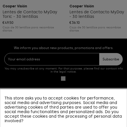
Cooper Visión
Cooper Visión
Lentes de Contacto MyDay
Lentes de Contacto MyDay
Toric - 30 lentillas
- 30 lentillas
€49.50
€36.10
Caja de 30 lentillas para recambios
Caja de 30 lentillas para recambios
diarios.
diarios
We inform you about new products, promotions and offers.
Subscribe
You may unsubscribe at any moment. For that purpose, please find our contact info
in the legal notice.
This store asks you to accept cookies for performance,
PRODUCTOS
social media and advertising purposes. Social media and
advertising cookies of third parties are used to offer you
social media functionalities and personalized ads. Do you
SOBRE NOSOTROS
accept these cookies and the processing of personal data
involved?
INFORMACIÓN Y AYUDA