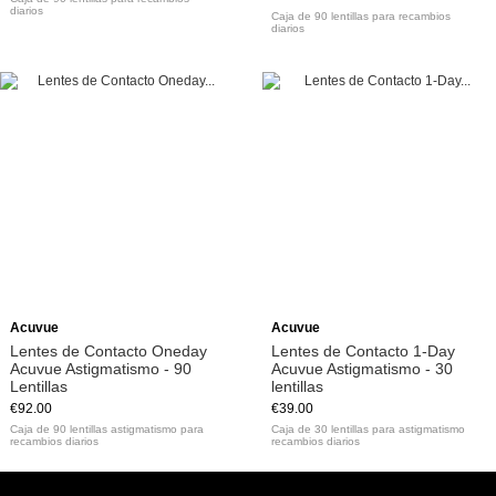
diarios
Caja de 90 lentillas para recambios
diarios
Acuvue
Acuvue
Lentes de Contacto Oneday
Lentes de Contacto 1-Day
Acuvue Astigmatismo - 90
Acuvue Astigmatismo - 30
Lentillas
lentillas
€92.00
€39.00
Caja de 90 lentillas astigmatismo para
Caja de 30 lentillas para astigmatismo
recambios diarios
recambios diarios