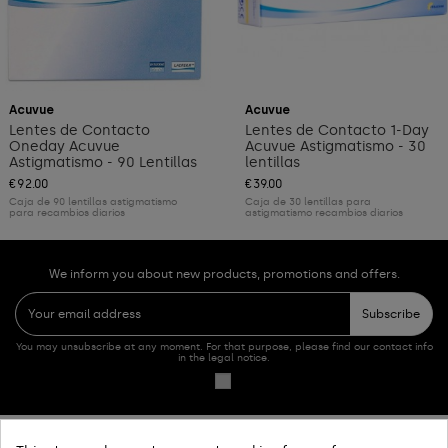
Acuvue
Acuvue
Lentes de Contacto
Lentes de Contacto 1-Day
Oneday Acuvue
Acuvue Astigmatismo - 30
Astigmatismo - 90 Lentillas
lentillas
€92.00
€39.00
Caja de 90 lentillas astigmatismo
Caja de 30 lentillas para
para recambios diarios
astigmatismo recambios diarios
We inform you about new products, promotions and offers.
Subscribe
You may unsubscribe at any moment. For that purpose, please find our contact info
in the legal notice.