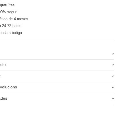
gratuïtes
00% segur
ètica de 4 mesos
n 24-72 hores
enda a botiga
ucte
t
volucions
ades