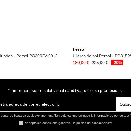
Afegeix a la cistel
Persol
aduades - Persol PO3092V 9015
Ulleres de sol Persol - PO315
180,00 €
225,00 €
-20%
"T'informem sobre salut visual i auditiva, ofertes i promocions"
Subsc
donar de baixa en qualsevol moment. Tan sols cal que cerqueu la informació de contacte a l'a
Accepto les condicions generals i la política de confidencialitat