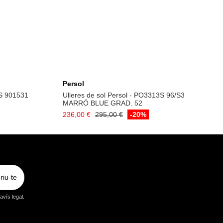
la
Afegeix a la cistella
Persol
2S 901531
Ulleres de sol Persol - PO3313S 96/S3
MARRÓ BLUE GRAD. 52
236,00 €
295,00 €
-20%
riu-te
vís legal.