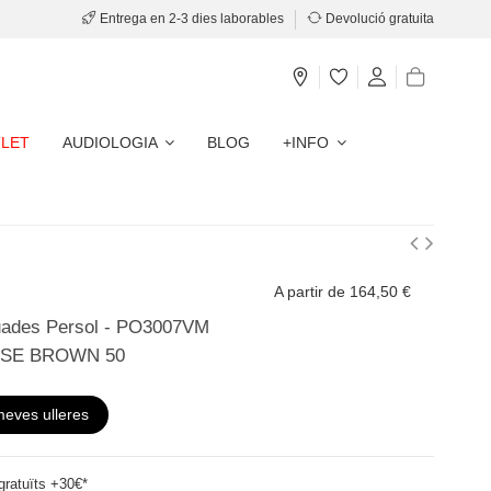
Entrega en 2-3 dies laborables
Devolució gratuita
LET
AUDIOLOGIA
BLOG
+INFO
A partir de 164,50 €
uades Persol - PO3007VM
ISE BROWN 50
meves ulleres
ratuïts +30€*