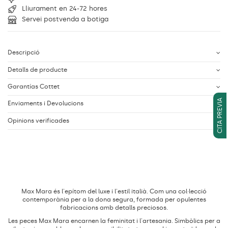
Lliurament en 24-72 hores
Servei postvenda a botiga
Descripció
Detalls de producte
Garantías Cottet
CITA PREVIA
Enviaments i Devolucions
Opinions verificades
Max Mara és l'epítom del luxe i l'estil italià. Com una col·lecció
contemporània per a la dona segura, formada per opulentes
fabricacions amb detalls preciosos.
Les peces Max Mara encarnen la feminitat i l'artesania. Simbòlics per a