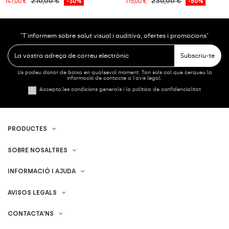
210,00 €
230,00 €
147,00 €
-30%
115,00 €
-50%
"T'informem sobre salut visual i auditiva, ofertes i promocions"
Subscriu-te
Us podeu donar de baixa en qualsevol moment. Tan sols cal que cerqueu la
informació de contacte a l'avís legal.
Accepto les condicions generals i la política de confidencialitat
PRODUCTES
SOBRE NOSALTRES
INFORMACIÓ I AJUDA
AVISOS LEGALS
CONTACTA'NS