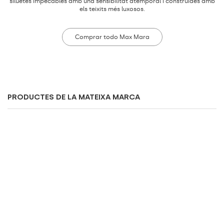
siluetes impecables amb una sensibilitat atemporal i construïdes amb
els teixits més luxosos.
Comprar todo Max Mara
PRODUCTES DE LA MATEIXA MARCA