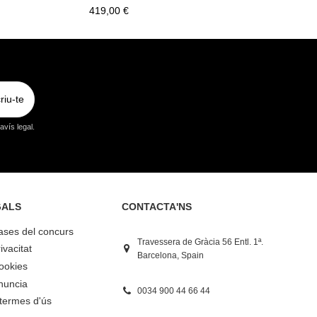
419,00 €
riu-te
vís legal.
GALS
CONTACTA'NS
bases del concurs
Travessera de Gràcia 56 Entl. 1ª.
ivacitat
Barcelona, Spain
Cookies
nuncia
0034 900 44 66 44
 termes d'ús