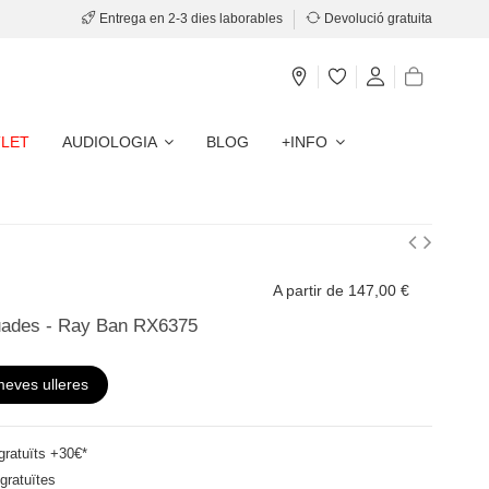
Entrega en 2-3 dies laborables
Devolució gratuita
LET
AUDIOLOGIA
BLOG
+INFO
A partir de 147,00 €
uades - Ray Ban RX6375
meves ulleres
ratuïts +30€*
gratuïtes