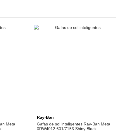
la
Afegeix a la cistella
Ray-Ban
Ban Meta
Gafas de sol inteligentes Ray-Ban Meta
k
0RW4012 601/7153 Shiny Black