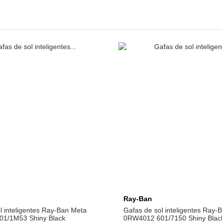
Afegeix a la cistella
Afegeix a la cistel
Ray-Ban
l inteligentes Ray-Ban Meta
Gafas de sol inteligentes Ray-
1/1M53 Shiny Black
0RW4012 601/7150 Shiny Blac