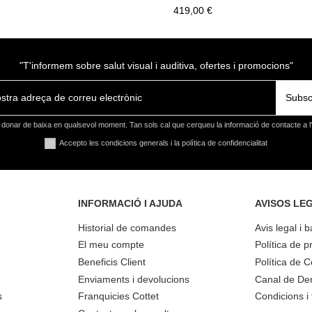
419,00 €
"T'informem sobre salut visual i auditiva, ofertes i promocions"
Subsc
donar de baixa en qualsevol moment. Tan sols cal que cerqueu la informació de contacte a l'a
Accepto les condicions generals i la política de confidencialitat
INFORMACIÓ I AJUDA
AVISOS LE
Historial de comandes
Avis legal i 
El meu compte
Política de pr
Beneficis Client
Política de 
Enviaments i devolucions
Canal de De
s
Franquicies Cottet
Condicions i