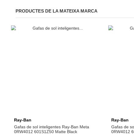
PRODUCTES DE LA MATEIXA MARCA
Afegeix a la cistella
Ray-Ban
Ray-Ban
Gafas de sol inteligentes Ray-Ban Meta
Gafas de so
0RW4012 601S1Z50 Matte Black
0RW4012 60