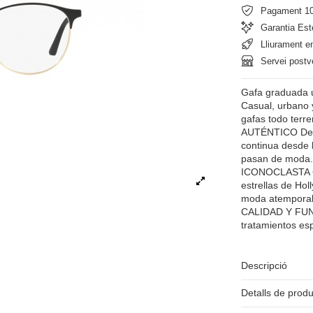
Pagament 1
Garantia Est
Lliurament e
Servei postv
Gafa graduada u
Casual, urbano 
gafas todo terren
AUTÉNTICO Desd
continua desde
pasan de moda. 
ICONOCLASTA CO
estrellas de Hol
moda atemporal.
CALIDAD Y FUNC
tratamientos es
Descripció
Detalls de prod