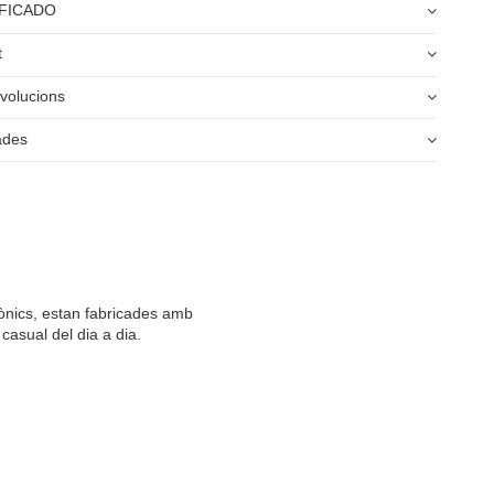
FICADO
t
volucions
ades
icònics, estan fabricades amb
 casual del dia a dia.