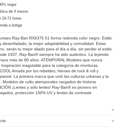
00% segur
ètica de 4 mesos
n 24-72 hores
enda a botiga
nisex Ray-Ban RX6375 51 forma redonda color negro. Estilo
y desenfadado, la mejor adaptabilidad y comodidad. Estas
o, serán tu mejor aliado para el día a día, sin perder el estilo.
e 1937, Ray-Ban® siempre ha sido auténtico. La leyenda
 hace más de 80 años. ATEMPORAL Modelos que nunca
Inspiración inagotable para la categoría de monturas.
OL Amada por los rebeldes, héroes de rock & roll y
lywood. La primera marca que unió las culturas urbanas y la
 Modelos de culto atemporales cargados de historia
IÓN ¡Lentes y sólo lentes! Ray-Ban® es pionero en
pejados, protección 100% UV y lentes de contraste
ucte