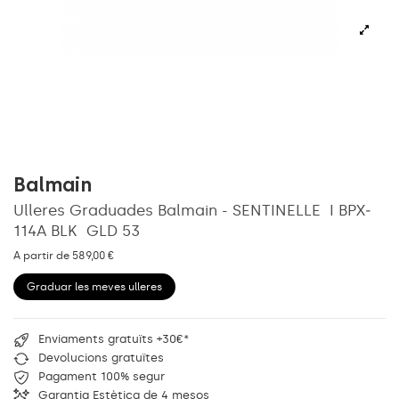
Balmain
Ulleres Graduades Balmain - SENTINELLE ­ I BPX­
114A BLK ­ GLD 53
A partir de 589,00 €
Graduar les meves ulleres
Enviaments gratuïts +30€*
Devolucions gratuïtes
Pagament 100% segur
Garantia Estètica de 4 mesos