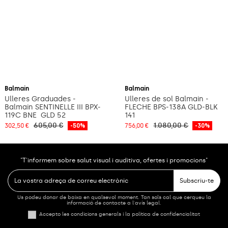
Afegeix a la cistella
Balmain
Balmain
Ulleres Graduades -
Ulleres de sol Balmain -
Balmain SENTINELLE ­III BPX­
FLECHE BPS-138A GLD-BLK
119C BNE ­ GLD 52
141
605,00 €
1.080,00 €
302,50 €
-50%
756,00 €
-30%
"T'informem sobre salut visual i auditiva, ofertes i promocions"
Subscriu-te
Us podeu donar de baixa en qualsevol moment. Tan sols cal que cerqueu la
informació de contacte a l'avís legal.
Accepto les condicions generals i la política de confidencialitat