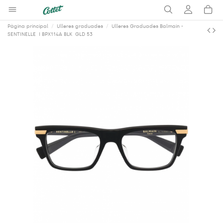
Pàgina principal
Ulleres graduades
Ulleres Graduades Balmain -
SENTINELLE ­ I BPX­114A BLK ­ GLD 53