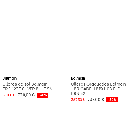
Afegeix a la cistella
Afegeix a la cistella
Balmain
Balmain
Ulleres de sol Balmain -
Ulleres Graduades Balmain
FIXE 123E SILVER BLUE 54
- BRIGADE ­ I BPX­110B PLD ­
BRN 52
730,00 €
511,00 €
-30%
735,00 €
367,50 €
-50%