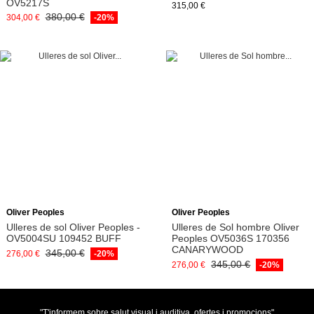
OV5217S
315,00 €
380,00 €
304,00 €
-20%
Afegeix a la cistella
Afegeix a la cistella
Oliver Peoples
Oliver Peoples
Ulleres de sol Oliver Peoples -
Ulleres de Sol hombre Oliver
OV5004SU 109452 BUFF
Peoples OV5036S 170356
CANARYWOOD
345,00 €
276,00 €
-20%
345,00 €
276,00 €
-20%
"T'informem sobre salut visual i auditiva, ofertes i promocions"