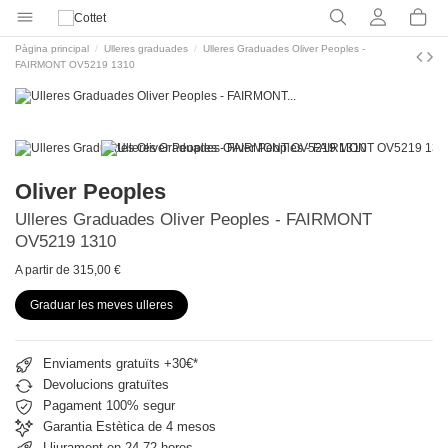
Pàgina principal
Ulleres graduades
Ulleres Graduades Oliver Peoples -
FAIRMONT OV5219 1310
Oliver Peoples
Ulleres Graduades Oliver Peoples - FAIRMONT
OV5219 1310
A partir de 315,00 €
Graduar les meves ulleres
Enviaments gratuïts +30€*
Devolucions gratuïtes
Pagament 100% segur
Garantia Estètica de 4 mesos
Lliurament en 24-72 hores