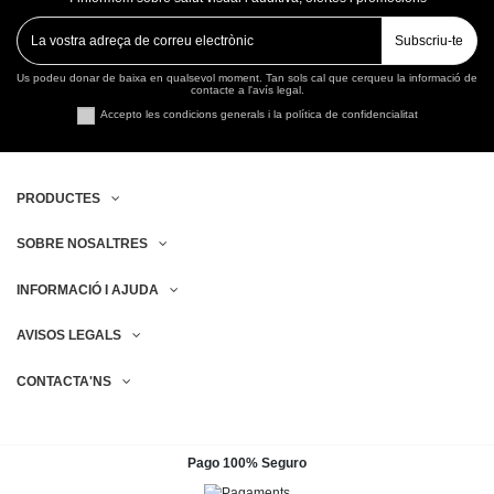
Subscriu-te
Us podeu donar de baixa en qualsevol moment. Tan sols cal que cerqueu la informació de
contacte a l'avís legal.
Accepto les condicions generals i la política de confidencialitat
PRODUCTES
SOBRE NOSALTRES
INFORMACIÓ I AJUDA
AVISOS LEGALS
CONTACTA'NS
Pago 100% Seguro