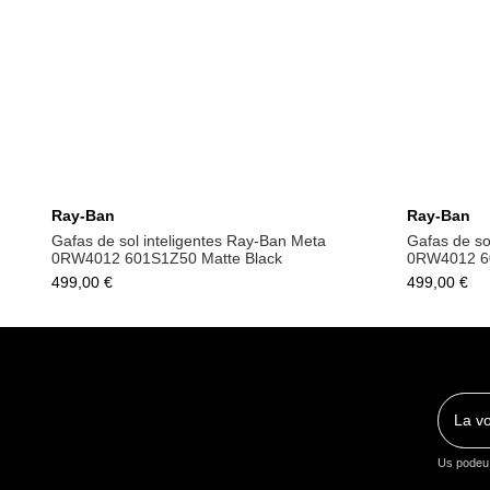
Afegeix a la cistella
Ray-Ban
Ray-Ban
Gafas de sol inteligentes Ray-Ban Meta
Gafas de so
0RW4012 601S1Z50 Matte Black
0RW4012 60
499,00 €
499,00 €
Us podeu 