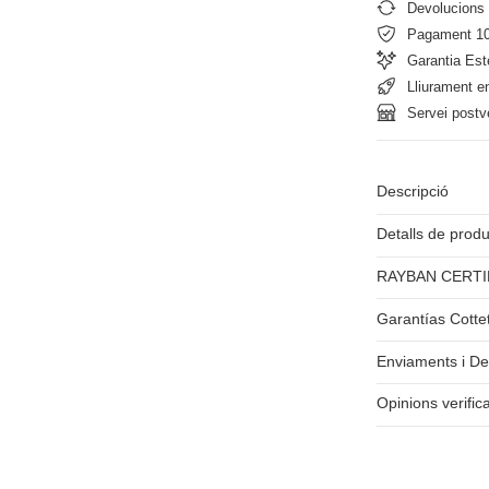
Devolucions 
Pagament 1
Garantia Est
Lliurament e
Servei postv
Descripció
Detalls de prod
RAYBAN CERTI
Garantías Cotte
Enviaments i De
Opinions verific