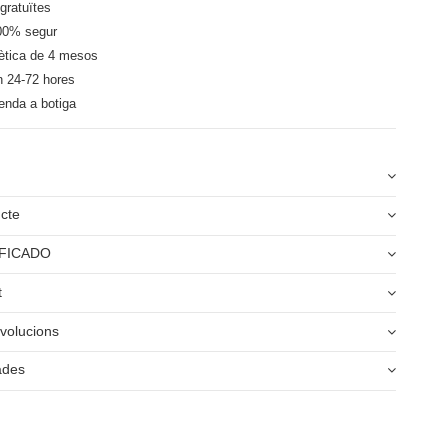
gratuïtes
00% segur
ètica de 4 mesos
n 24-72 hores
enda a botiga
ucte
FICADO
t
volucions
ades