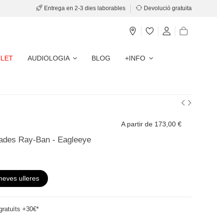
Entrega en 2-3 dies laborables
Devolució gratuita
LET
AUDIOLOGIA
BLOG
+INFO
A partir de 173,00 €
uades Ray-Ban - Eagleeye
meves ulleres
ratuïts +30€*