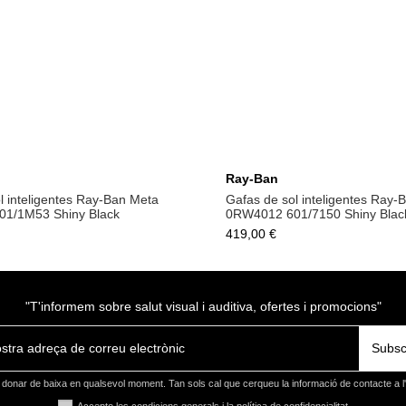
Afegeix a la cistella
Afegeix a la cistel
Ray-Ban
l inteligentes Ray-Ban Meta
Gafas de sol inteligentes Ray-
1/1M53 Shiny Black
0RW4012 601/7150 Shiny Blac
419,00 €
"T'informem sobre salut visual i auditiva, ofertes i promocions"
Subsc
donar de baixa en qualsevol moment. Tan sols cal que cerqueu la informació de contacte a l'a