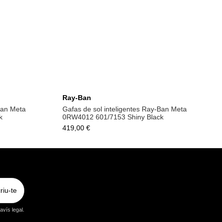
la
Afegeix a la cistella
Ray-Ban
Ban Meta
Gafas de sol inteligentes Ray-Ban Meta
k
0RW4012 601/7153 Shiny Black
419,00 €
riu-te
vís legal.