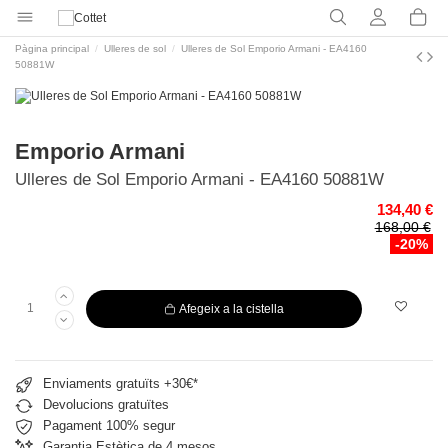
Pàgina principal
Ulleres de sol
Ulleres de Sol Emporio Armani - EA4160
50881W
Emporio Armani
Ulleres de Sol Emporio Armani - EA4160 50881W
134,40 €
168,00 €
-20%
Afegeix a la cistella
Enviaments gratuïts +30€*
Devolucions gratuïtes
Pagament 100% segur
Garantia Estètica de 4 mesos