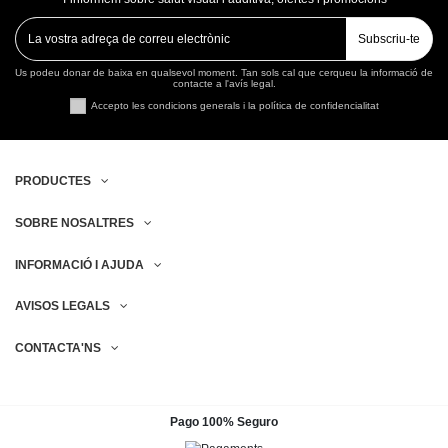
Subscriu-te
Us podeu donar de baixa en qualsevol moment. Tan sols cal que cerqueu la informació de
contacte a l'avís legal.
Accepto les condicions generals i la política de confidencialitat
PRODUCTES
SOBRE NOSALTRES
INFORMACIÓ I AJUDA
AVISOS LEGALS
CONTACTA'NS
Pago 100% Seguro