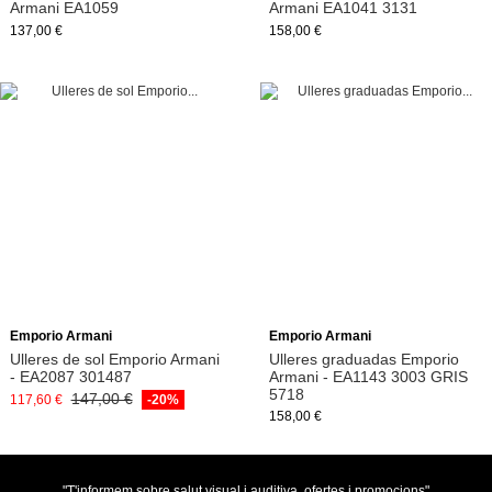
Armani EA1059
Armani EA1041 3131
137,00 €
158,00 €
Afegeix a la cistella
Emporio Armani
Emporio Armani
Ulleres de sol Emporio Armani
Ulleres graduadas Emporio
- EA2087 301487
Armani - EA1143 3003 GRIS
5718
147,00 €
117,60 €
-20%
158,00 €
"T'informem sobre salut visual i auditiva, ofertes i promocions"