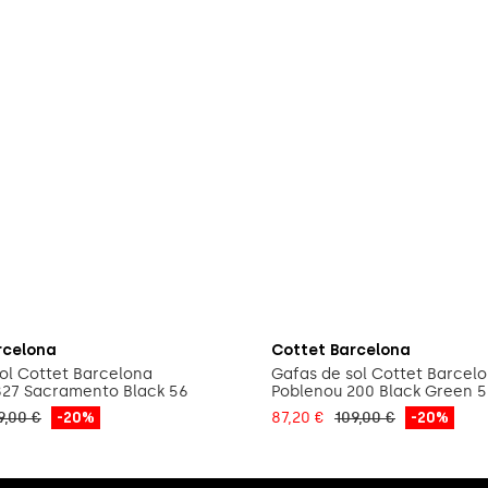
fegeix a la cistella
Afegeix a la cistel
rcelona
Cottet Barcelona
ol Cottet Barcelona
Gafas de sol Cottet Barcel
827 Sacramento Black 56
Poblenou 200 Black Green 
9,00 €
-20%
87,20 €
109,00 €
-20%