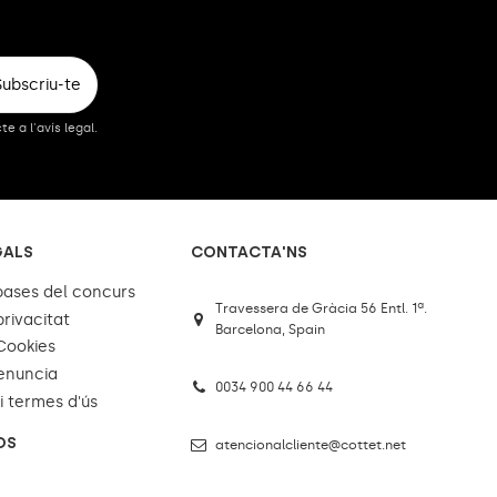
Subscriu-te
 a l'avís legal.
GALS
CONTACTA'NS
 bases del concurs
Travessera de Gràcia 56 Entl. 1ª.
privacitat
Barcelona, Spain
 Cookies
enuncia
0034 900 44 66 44
i termes d'ús
OS
atencionalcliente@cottet.net