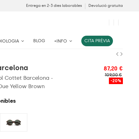
Entrega en 2-3 dies laborables
Devolució gratuita
BLOG
CITA PRÈVIA
DIOLOGIA
+INFO
arcelona
87,20 €
109,00 €
ol Cottet Barcelona -
-20%
 Due Yellow Brown
nibles