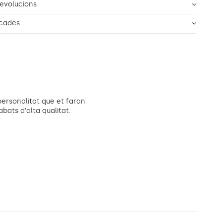
Devolucions
icades
ersonalitat que et faran
abats d'alta qualitat.