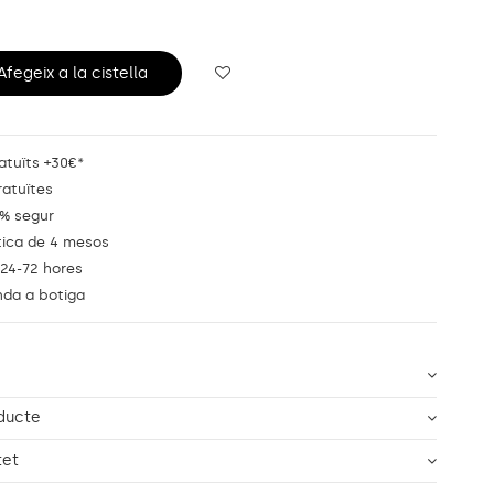
Afegeix a la cistella
atuïts +30€*
ratuïtes
% segur
tica de 4 mesos
 24-72 hores
nda a botiga
ducte
tet