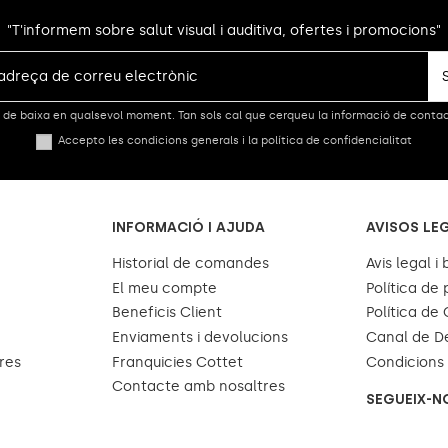
"T'informem sobre salut visual i auditiva, ofertes i promocions"
de baixa en qualsevol moment. Tan sols cal que cerqueu la informació de contacte
Accepto les condicions generals i la política de confidencialitat
INFORMACIÓ I AJUDA
AVISOS LE
Historial de comandes
Avis legal i
El meu compte
Política de 
Beneficis Client
Política de
Enviaments i devolucions
Canal de D
res
Franquicies Cottet
Condicions 
Contacte amb nosaltres
SEGUEIX-N