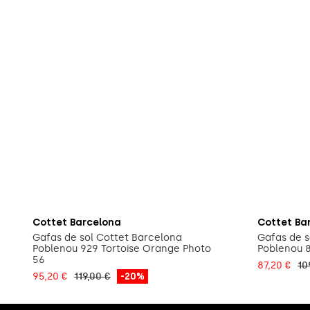
Afegeix a la cistella
A
Cottet Barcelona
Cottet Ba
Gafas de sol Cottet Barcelona
Gafas de s
Poblenou 929 Tortoise Orange Photo
Poblenou 
56
87,20 €
10
95,20 €
119,00 €
-20%