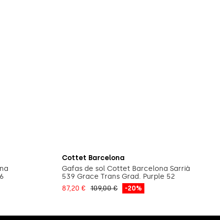
la
Afegeix a la cistella
Cottet Barcelona
ona
Gafas de sol Cottet Barcelona Sarrià
56
539 Grace Trans Grad. Purple 52
87,20 €
109,00 €
-20%