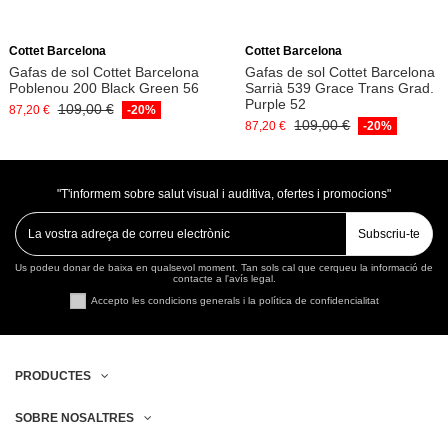
Afegeix a la cistella
Afegeix a la cistella
Cottet Barcelona
Cottet Barcelona
Gafas de sol Cottet Barcelona
Gafas de sol Cottet Barcelona
Poblenou 200 Black Green 56
Sarrià 539 Grace Trans Grad.
Purple 52
109,00 €
87,20 €
-20%
109,00 €
87,20 €
-20%
"T'informem sobre salut visual i auditiva, ofertes i promocions"
Subscriu-te
Us podeu donar de baixa en qualsevol moment. Tan sols cal que cerqueu la informació de
contacte a l'avís legal.
Accepto les condicions generals i la política de confidencialitat
PRODUCTES
SOBRE NOSALTRES