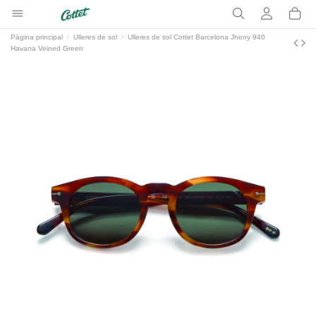
Pàgina principal
Ulleres de sol
Ulleres de sol Cottet Barcelona Jhony 940
Havana Veined Green