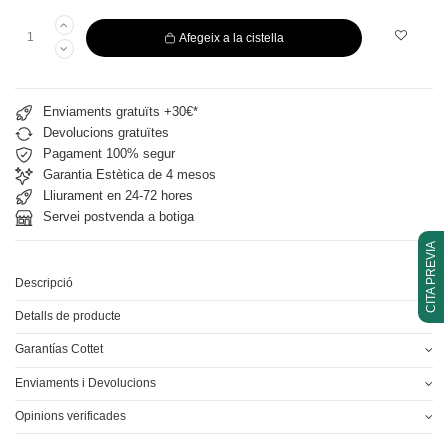
Afegeix a la cistella
Enviaments gratuïts +30€*
Devolucions gratuïtes
Pagament 100% segur
Garantia Estètica de 4 mesos
Lliurament en 24-72 hores
Servei postvenda a botiga
CITA PREVIA
Descripció
Detalls de producte
Garantías Cottet
Enviaments i Devolucions
Opinions verificades