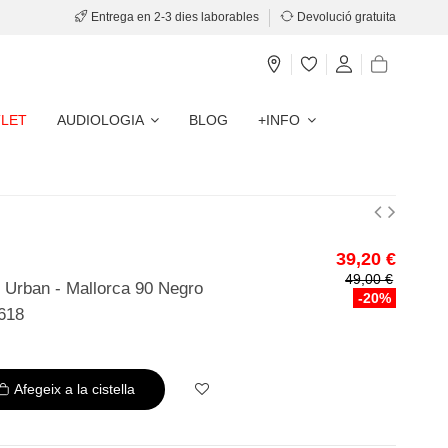
Entrega en 2-3 dies laborables
Devolució gratuita
LET
AUDIOLOGIA
BLOG
+INFO
39,20 €
49,00 €
l Urban - Mallorca 90 Negro
-20%
618
Afegeix a la cistella