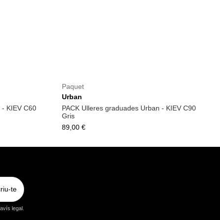
Paquet
Urban
 - KIEV C60
PACK Ulleres graduades Urban - KIEV C90
Gris
89,00 €
riu-te
vís legal.