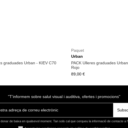
Paquet
Urban
es graduades Urban - KIEV C70
PACK Ulleres graduades Urban
Rojo
89,00 €
"T'informem sobre salut visual i auditiva, ofertes i promocions"
Subsc
donar de baixa en qualsevol moment. Tan sols cal que cerqueu la informació de contacte a l'a