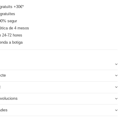
ratuïts +30€*
gratuïtes
00% segur
ètica de 4 mesos
n 24-72 hores
enda a botiga
ucte
t
volucions
ades