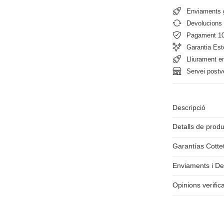
Enviaments g
Devolucions 
Pagament 1
Garantia Est
Lliurament e
Servei postv
Descripció
Detalls de prod
Garantías Cotte
Enviaments i De
Opinions verific