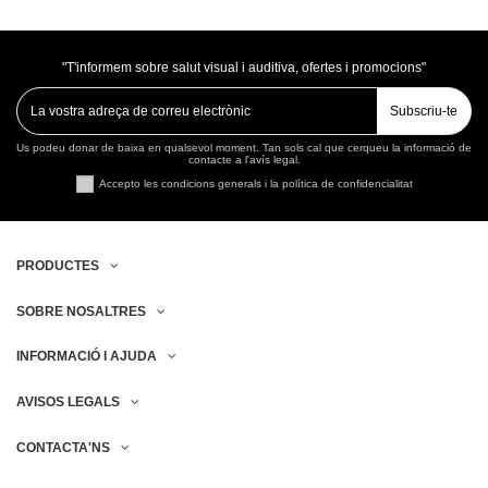
"T'informem sobre salut visual i auditiva, ofertes i promocions"
Subscriu-te
Us podeu donar de baixa en qualsevol moment. Tan sols cal que cerqueu la informació de
contacte a l'avís legal.
Accepto les condicions generals i la política de confidencialitat
PRODUCTES
SOBRE NOSALTRES
INFORMACIÓ I AJUDA
AVISOS LEGALS
CONTACTA'NS