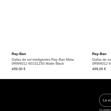
Afegeix a la cistella
Ray-Ban
Ray-Ban
Gafas de sol inteligentes Ray-Ban Meta
Gafas de so
0RW4012 601S1Z50 Matte Black
0RW4012 60
499,00 €
499,00 €
Us podeu 