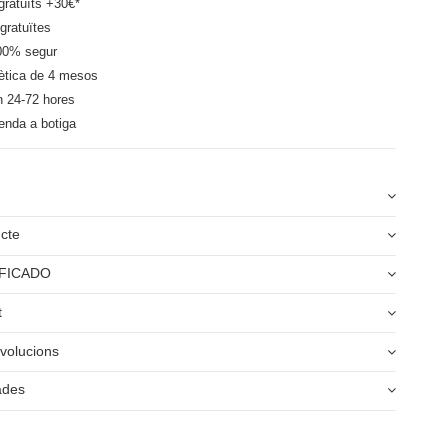
ratuïts +30€*
gratuïtes
00% segur
ètica de 4 mesos
n 24-72 hores
enda a botiga
ucte
FICADO
t
volucions
ades