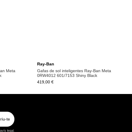
la
Afegeix a la cistella
Ray-Ban
Ban Meta
Gafas de sol inteligentes Ray-Ban Meta
k
0RW4012 601/7153 Shiny Black
419,00 €
riu-te
vís legal.