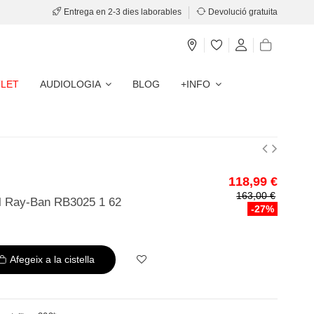
Entrega en 2-3 dies laborables
Devolució gratuita
LET
AUDIOLOGIA
BLOG
+INFO
118,99 €
163,00 €
ol Ray-Ban RB3025 1 62
-27%
Afegeix a la cistella