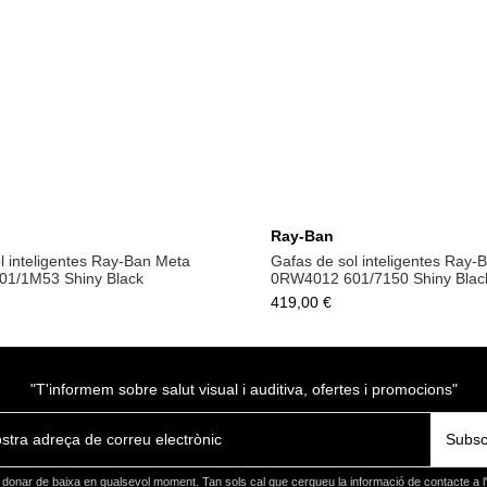
Afegeix a la cistella
Afegeix a la cistel
Ray-Ban
l inteligentes Ray-Ban Meta
Gafas de sol inteligentes Ray-
1/1M53 Shiny Black
0RW4012 601/7150 Shiny Blac
419,00 €
"T'informem sobre salut visual i auditiva, ofertes i promocions"
Subsc
donar de baixa en qualsevol moment. Tan sols cal que cerqueu la informació de contacte a l'a