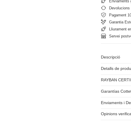
Enviaments g
Devolucions 
Pagament 1
Garantia Est
Lliurament e
Servei postv
Descripció
Detalls de prod
RAYBAN CERTI
Garantías Cotte
Enviaments i De
Opinions verific