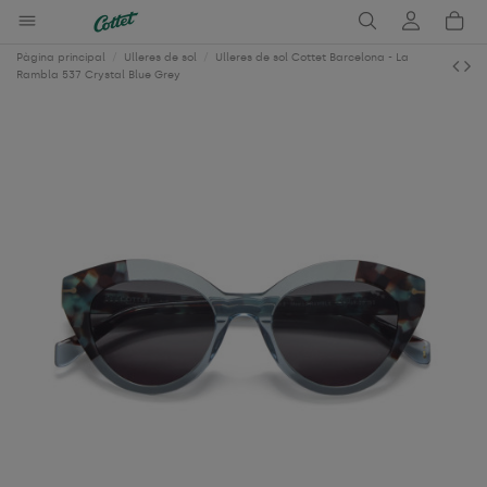
Pàgina principal
Ulleres de sol
Ulleres de sol Cottet Barcelona - La
Rambla 537 Crystal Blue Grey