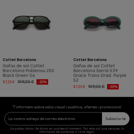
Afegeix a la cistella
Afegeix a la cistella
Cottet Barcelona
Cottet Barcelona
Gafas de sol Cottet
Gafas de sol Cottet
Barcelona Poblenou 200
Barcelona Sarrià 539
Black Green 56
Grace Trans Grad. Purple
52
109,00 €
87,20 €
-20%
109,00 €
87,20 €
-20%
"T'informem sobre salut visual i auditiva, ofertes i promocions"
Subscriu-te
Us podeu donar de baixa en qualsevol moment. Tan sols cal que cerqueu la
informació de contacte a l'avís legal.