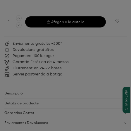
Afegeix a la cistella
Enviaments gratuïts +30€*
Devolucions gratuïtes
Pagament 100% segur
Garantia Estètica de 4 mesos
Lliurament en 24-72 hores
Servei postvenda a botiga
CITA PREVIA
Descripció
Detalls de producte
Garantías Cottet
Enviaments i Devolucions