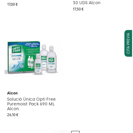
30 UDS Alcon
17,00 €
17,50 €
CITA PREVIA
Afegeix a la cistella
Alcon
Solució Única Opti Free
Puremoist Pack 690 ML
Alcon
26,10 €