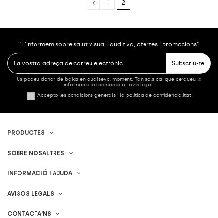
1
2
"T'informem sobre salut visual i auditiva, ofertes i promocions"
Subscriu-te
Us podeu donar de baixa en qualsevol moment. Tan sols cal que cerqueu la
informació de contacte a l'avís legal.
Accepto les condicions generals i la política de confidencialitat
PRODUCTES
SOBRE NOSALTRES
INFORMACIÓ I AJUDA
AVISOS LEGALS
CONTACTA'NS