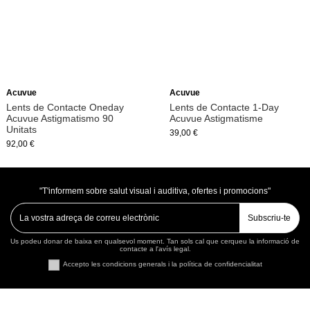
Acuvue
Acuvue
Lents de Contacte Oneday
Lents de Contacte 1-Day
Acuvue Astigmatismo 90
Acuvue Astigmatisme
Unitats
39,00 €
92,00 €
"T'informem sobre salut visual i auditiva, ofertes i promocions"
Subscriu-te
Us podeu donar de baixa en qualsevol moment. Tan sols cal que cerqueu la informació de
contacte a l'avís legal.
Accepto les condicions generals i la política de confidencialitat