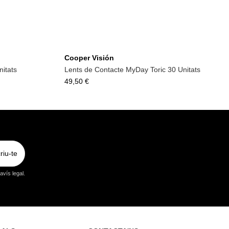
Cooper Visión
itats
Lents de Contacte MyDay Toric 30 Unitats
49,50 €
riu-te
vís legal.