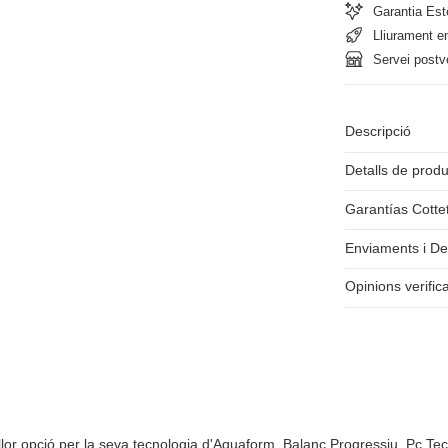
Garantia Est
Lliurament e
Servei postv
Descripció
Detalls de prod
Garantías Cotte
Enviaments i De
Opinions verific
llor opció per la seva tecnologia d'Aquaform, Balanç Progressiu, Pc T