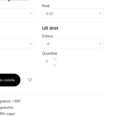
Radi
a
Ull dret
Esfera
Quantitat
a cistella
ratuïts +30€*
gratuïtes
00% segur