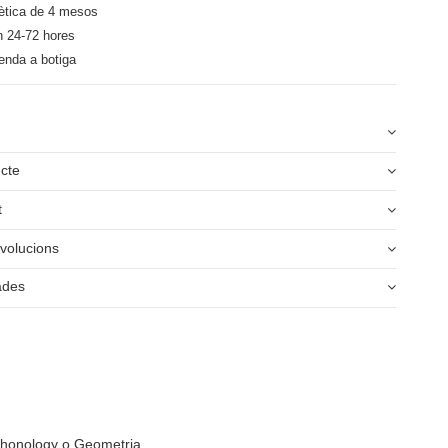
ètica de 4 mesos
n 24-72 hores
enda a botiga
ucte
t
volucions
ades
echonology o Geometria