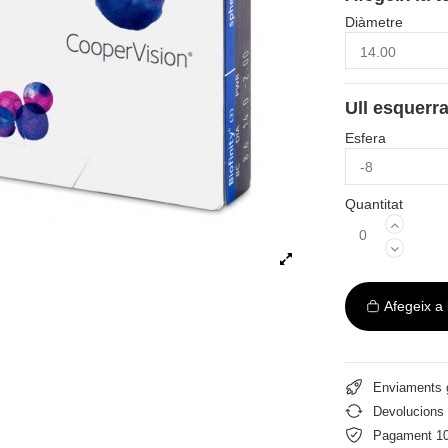
Diàmetre
Ull esquerr
Esfera
Quantitat
Afegeix a l
Enviaments g
Devolucions 
Pagament 1