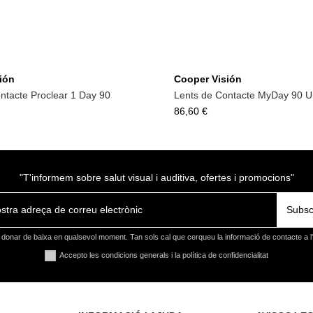
ión
Cooper Visión
ntacte Proclear 1 Day 90
Lents de Contacte MyDay 90 Un
86,60 €
"T'informem sobre salut visual i auditiva, ofertes i promocions"
Subsc
donar de baixa en qualsevol moment. Tan sols cal que cerqueu la informació de contacte a l'a
Accepto les condicions generals i la política de confidencialitat