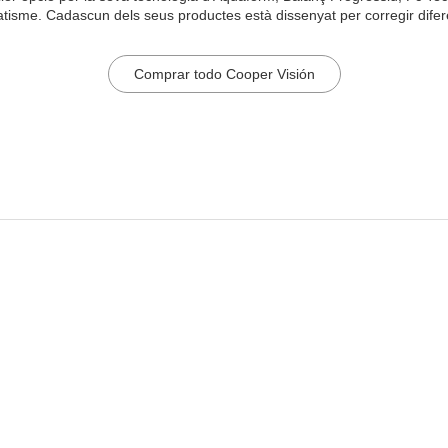
tisme. Cadascun dels seus productes està dissenyat per corregir difer
Comprar todo Cooper Visión