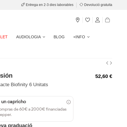
Entrega en 2-3 dies laborables
Devolució gratuita
LET
AUDIOLOGIA
BLOG
+INFO
sión
52,60 €
acte Biofinity 6 Unitats
 un capricho
ompras de 60€ a 2000€ financiadas
epper.
teva graduació