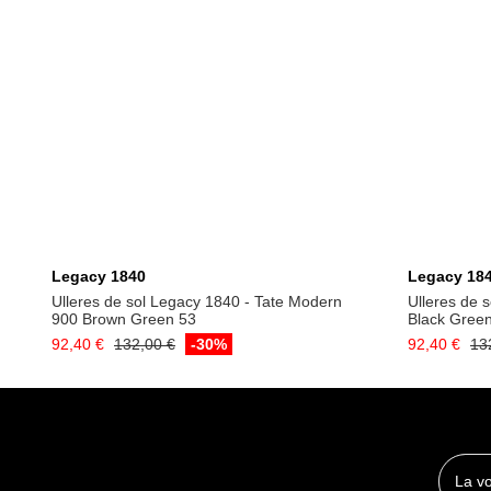
Afegeix a la cistella
Legacy 1840
Legacy 18
Ulleres de sol Legacy 1840 - Tate Modern
Ulleres de s
900 Brown Green 53
Black Gree
92,40 €
132,00 €
-30%
92,40 €
13