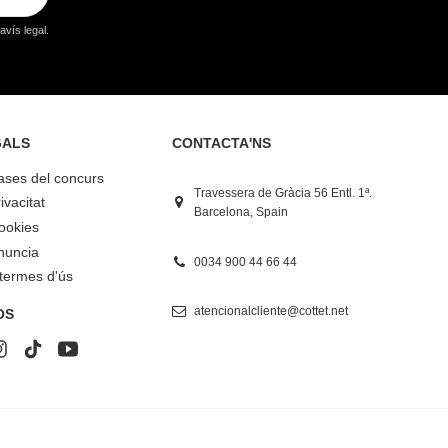
vís legal.
GALS
CONTACTA'NS
bases del concurs
Travessera de Gràcia 56 Entl. 1ª.
ivacitat
Barcelona, Spain
Cookies
nuncia
0034 900 44 66 44
 termes d'ús
atencionalcliente@cottet.net
OS