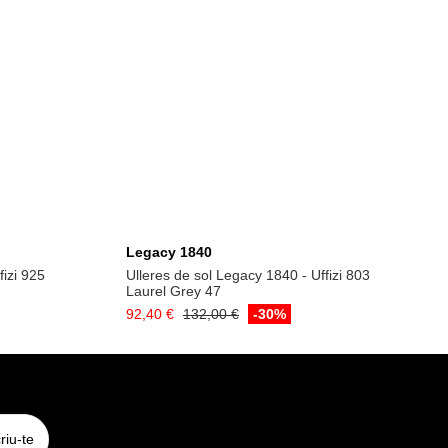
la
Afegeix a la cistella
Legacy 1840
fizi 925
Ulleres de sol Legacy 1840 - Uffizi 803
Laurel Grey 47
92,40 €
132,00 €
-30%
riu-te