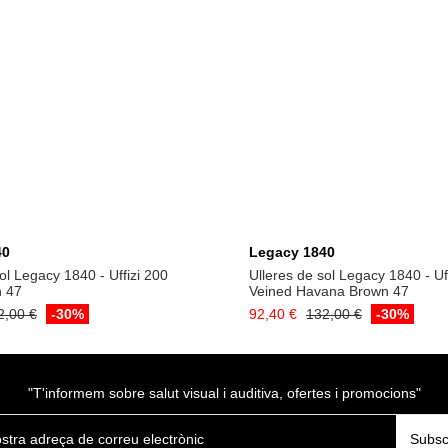
Afegeix a la cistella
Afegeix a la cistel
40
Legacy 1840
ol Legacy 1840 - Uffizi 200
Ulleres de sol Legacy 1840 - Uf
n 47
Veined Havana Brown 47
2,00 €
-30%
92,40 €
132,00 €
-30%
"T'informem sobre salut visual i auditiva, ofertes i promocions"
Subsc