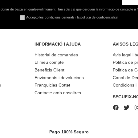
donar de baixa en qualsevol moment. Tan sols cal que cerqueu la informació de contacte a l'a
Accepto les condicions generals i la política de confidencialitat
INFORMACIÓ I AJUDA
AVISOS LE
Historial de comandes
Avis legal i 
El meu compte
Política de pr
Beneficis Client
Política de 
Enviaments i devolucions
Canal de De
s
Franquicies Cottet
Condicions i
Contacte amb nosaltres
SEGUEIX-N
Pago 100% Seguro