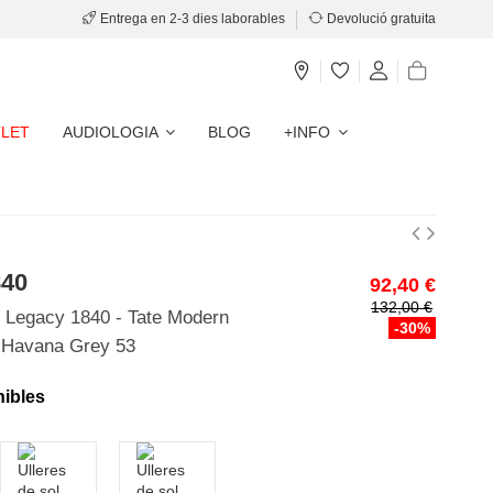
Entrega en 2-3 dies laborables
Devolució gratuita
LET
AUDIOLOGIA
BLOG
+INFO
840
92,40 €
132,00 €
l Legacy 1840 - Tate Modern
-30%
 Havana Grey 53
nibles