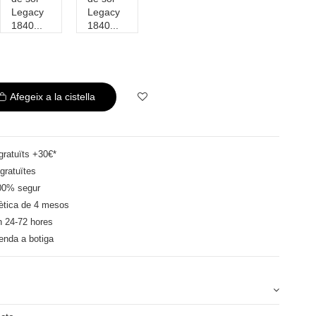
Afegeix a la cistella
ratuïts +30€*
gratuïtes
00% segur
ètica de 4 mesos
n 24-72 hores
enda a botiga