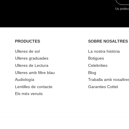
Us podeu 
PRODUCTES
SOBRE NOSALTRES
Ulleres de sol
La nostra història
Ulleres graduades
Botigues
Ulleres de Lectura
Celebrities
Ulleres amb filtre blau
Blog
Audiología
Traballa amb nosaltre
Lentilles de contacte
Garanties Cottet
Els més venuts