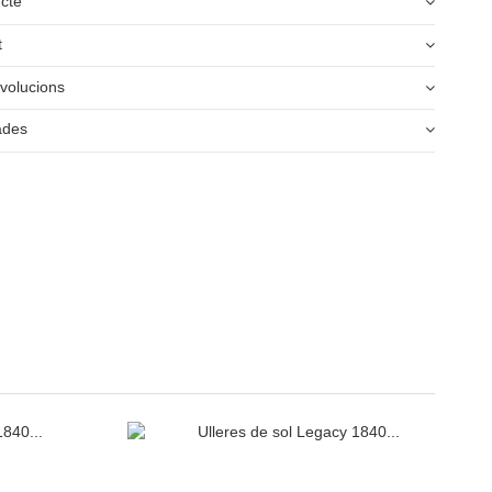
ucte
t
volucions
ades