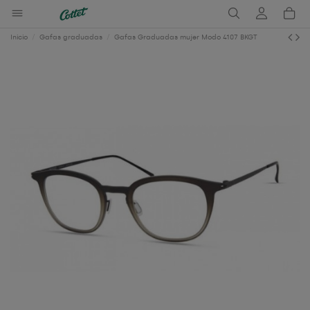
Inicio
Gafas graduadas
Gafas Graduadas mujer Modo 4107 BKGT