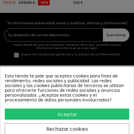
239,00 €
119,50 €
-50%
0,00 €
"Te informamos sobre salud visual y auditiva, ofertas y promociones"
Suscribirse
Puede darse de baja en cualquier momento. Para ello, consulte nuestra
información de contacto en el aviso legal.
Acepto las condiciones generales y la política de confidencialidad
Esta tienda te pide que aceptes cookies para fines de
PRODUCTOS
rendimiento, redes sociales y publicidad. Las redes
sociales y las cookies publicitarias de terceros se utilizan
SOBRE NOSOTROS
para ofrecerte funciones de redes sociales y anuncios
personalizados. ¿Aceptas estas cookies y el
procesamiento de datos personales involucrados?
INFORMACIÓN Y AYUDA
Aceptar
AVISOS LEGALES
CONTACT US
Rechazar cookies