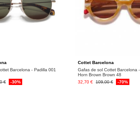
Añadir a la cesta
Añadir a la ces
ona
Cottet Barcelona
ottet Barcelona - Padilla 001
Gafas de sol Cottet Barcelona 
Horn Brown Brown 48
0 €
-30%
32,70 €
109,00 €
-70%