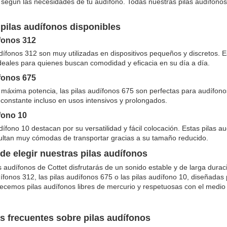
 según las necesidades de tu audífono. Todas nuestras pilas audífonos
 pilas audífonos disponibles
fonos 312
dífonos 312 son muy utilizadas en dispositivos pequeños y discretos.
deales para quienes buscan comodidad y eficacia en su día a día.
fonos 675
s máxima potencia, las pilas audífonos 675 son perfectas para audífon
constante incluso en usos intensivos y prolongados.
fono 10
dífono 10 destacan por su versatilidad y fácil colocación. Estas pilas 
sultan muy cómodas de transportar gracias a su tamaño reducido.
de elegir nuestras pilas audífonos
s audífonos de Cottet disfrutarás de un sonido estable y de larga durac
dífonos 312, las pilas audífonos 675 o las pilas audífono 10, diseñada
ecemos pilas audífonos libres de mercurio y respetuosas con el medio
s frecuentes sobre pilas audífonos