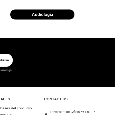
Audiología
ibirse
viso legal.
GALES
CONTACT US
y bases del concurso
Travessera de Gràcia 56 Entl. 1ª.
rivacidad