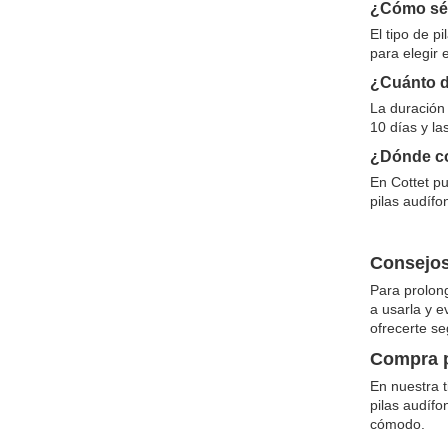
¿Cómo sé s
El tipo de p
para elegir 
¿Cuánto d
La duración 
10 días y la
¿Dónde co
En Cottet p
pilas audífo
Consejos
Para prolong
a usarla y e
ofrecerte se
Compra p
En nuestra t
pilas audífo
cómodo.