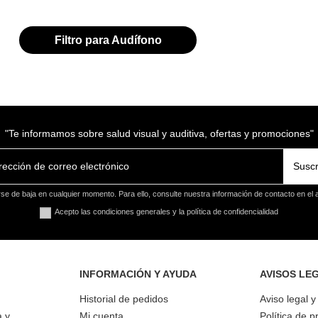
Filtro para Audífono
"Te informamos sobre salud visual y auditiva, ofertas y promociones"
Suscr
e de baja en cualquier momento. Para ello, consulte nuestra información de contacto en el a
Acepto las condiciones generales y la política de confidencialidad
INFORMACIÓN Y AYUDA
AVISOS LE
Historial de pedidos
Aviso legal 
a y
Mi cuenta
Política de p