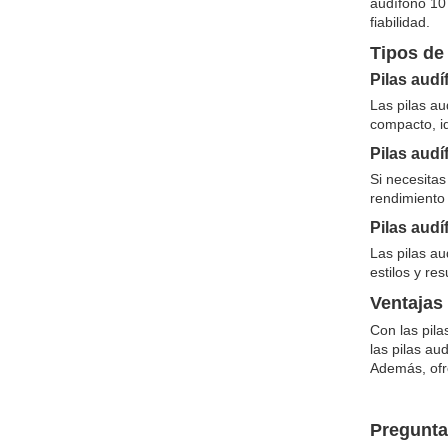
audífono 10
fiabilidad.
Tipos de
Pilas audí
Las pilas au
compacto, i
Pilas audí
Si necesita
rendimiento 
Pilas audí
Las pilas au
estilos y re
Ventajas 
Con las pila
las pilas au
Además, ofr
Pregunta