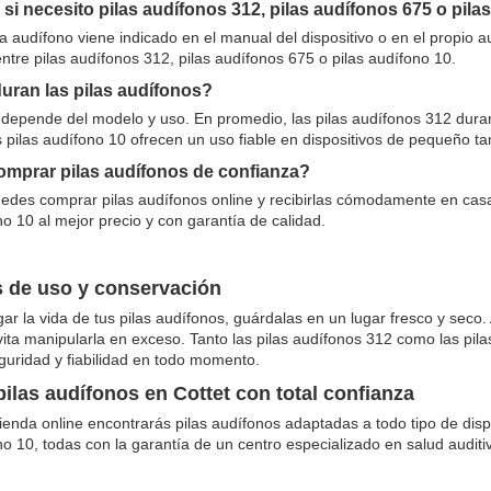
i necesito pilas audífonos 312, pilas audífonos 675 o pila
ila audífono viene indicado en el manual del dispositivo o en el propio 
entre pilas audífonos 312, pilas audífonos 675 o pilas audífono 10.
uran las pilas audífonos?
depende del modelo y uso. En promedio, las pilas audífonos 312 duran 
s pilas audífono 10 ofrecen un uso fiable en dispositivos de pequeño t
mprar pilas audífonos de confianza?
uedes comprar pilas audífonos online y recibirlas cómodamente en casa
no 10 al mejor precio y con garantía de calidad.
 de uso y conservación
ar la vida de tus pilas audífonos, guárdalas en un lugar fresco y seco. 
vita manipularla en exceso. Tanto las pilas audífonos 312 como las pil
guridad y fiabilidad en todo momento.
ilas audífonos en Cottet con total confianza
ienda online encontrarás pilas audífonos adaptadas a todo tipo de dispo
no 10, todas con la garantía de un centro especializado en salud audit