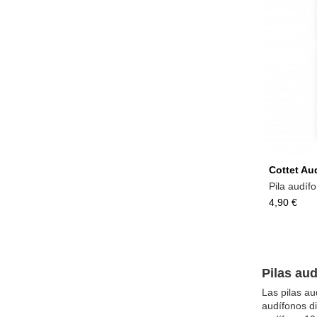
Cottet Au
Pila audíf
4,90 €
Pilas aud
Las pilas au
audífonos di