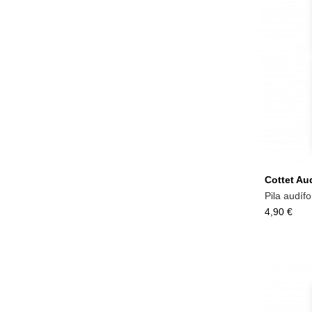
Cottet Au
Pila audíf
4,90 €