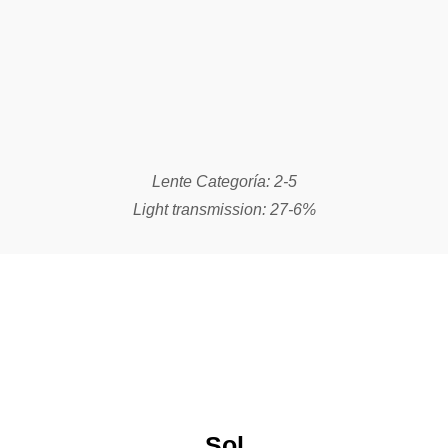
Sol
Lentes adaptadas a ambiente totalmente soleado, dejando
pasar la luz perfecta para un campo de visión idóneo.
COMPRAR AHORA
Lente Categoría: 1-3
Light transmission: 50-9%