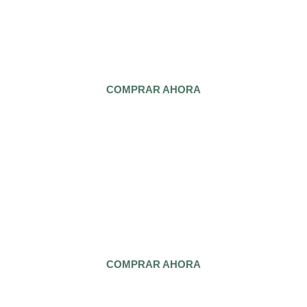
MOUNTAIN BIKE
Lentes adaptadas a ambiente totalmente soleado, dejando
pasar la luz perfecta para un campo de visión idóneo.
COMPRAR AHORA
"Te informamos sobre salud visual y auditiva, ofertas y promociones"
Suscribirse