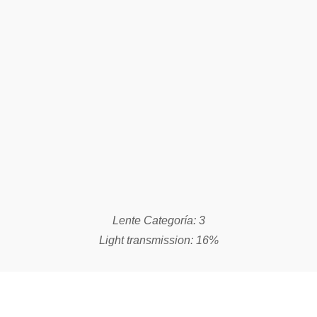
ÚLTIMA
TECNOLOGÍA
Las lentes deportivas te permiten obtener un campo de visión
mejorado, para pdoer rendir mejor en la práctica deportiva.
Las lentes EVIL EYE disponen de una tecnología de filtro que
optimiza la luz a un nivel agradable, mejora los contrastes,
armoniza las fluctuaciones rápidas causadas por la
intereacción de las lices y sombras y, por lo tanto, garantiza
una visión clara en todas las condiciones de iluminación.