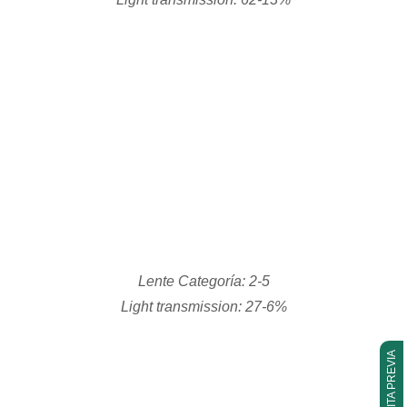
Alta Radiación UV
Lentes adaptadas a ambiente totalmente soleado, dejando
pasar la luz perfecta para un campo de visión idóneo.
COMPRAR AHORA
CITA PREVIA