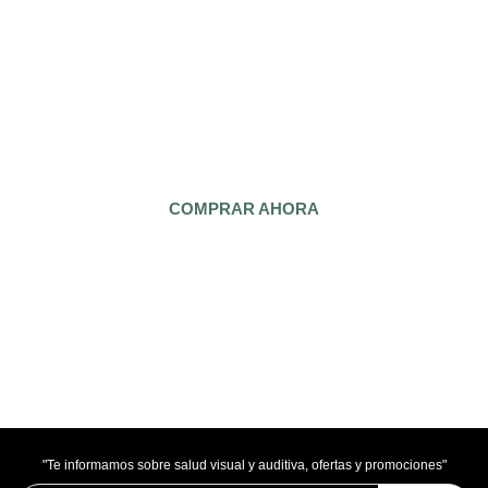
Puede darse de baja en cualquier momento. Para ello, consulte nuestra información de
contacto en el aviso legal.
Acepto las condiciones generales y la política de confidencialidad
PRODUCTOS
SOBRE NOSOTROS
INFORMACIÓN Y AYUDA
AVISOS LEGALES
CONTACT US
Pago 100% Seguro