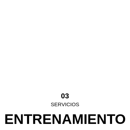
VISUAL
DEPORTIVO
La visión es el sentido que genera toda la entrada de
información a partir de la cual generamos un movimiento y
condiciona nuestra percepción. La visión es movimiento. El ojo
ve, el cerebro procesa y el cuerpo se mueve.
Cuando hablamos de visión en el deporte, no hablamos de la
vista, sino de todas aquellas habilidades visuales que
necesitamos para desarrollarlo de forma eficiente.
Es por eso, que un deportista no sólo debe desarrollar su
capacidad física propia de su disciplina, sino que también