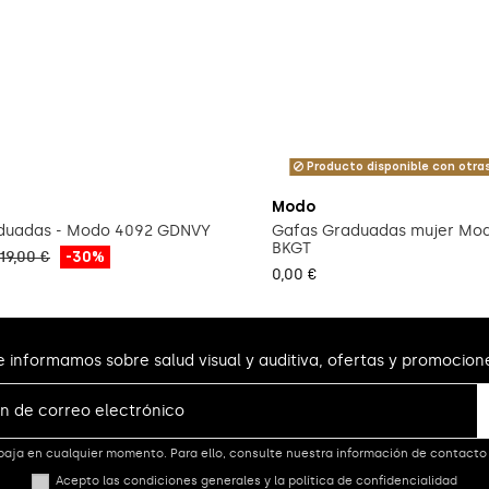
Producto disponible con otra
Modo
duadas - Modo 4092 GDNVY
Gafas Graduadas mujer Mod
BKGT
19,00 €
-30%
0,00 €
e informamos sobre salud visual y auditiva, ofertas y promocion
aja en cualquier momento. Para ello, consulte nuestra información de contacto e
Acepto las condiciones generales y la política de confidencialidad