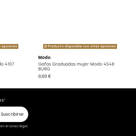
s opciones
Producto disponible con otras opciones
Modo
o 4107
Gafas Graduadas mujer Modo 4548
BURG
0,00 €
es"
Suscribirse
n el aviso legal.