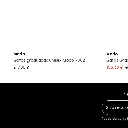
Modo
Modo
Gafas graduadas unisex Modo 7002
Gafas Gra
219,00 €
153,30 €
2
"T
Puede darse de b