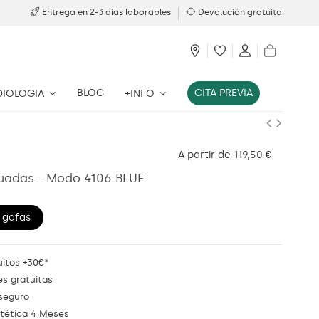
Entrega en 2-3 dias laborables
Devolución gratuita
BLOG
CITA PREVIA
DIOLOGIA
+INFO
A partir de 119,50 €
uadas - Modo 4106 BLUE
 gafas
uitos +30€*
s gratuitas
seguro
stética 4 Meses