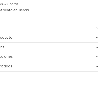
24-72 horas
st venta en Tienda
roducto
tet
uciones
ficadas