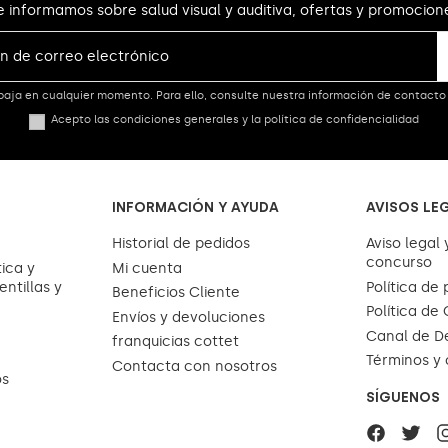
e informamos sobre salud visual y auditiva, ofertas y promocion
aja en cualquier momento. Para ello, consulte nuestra información de contacto e
Acepto las condiciones generales y la política de confidencialidad
INFORMACIÓN Y AYUDA
AVISOS LE
Historial de pedidos
Aviso legal 
concurso
ica y
Mi cuenta
entillas y
Política de
Beneficios Cliente
Política de
Envíos y devoluciones
Canal de D
franquicias cottet
Términos y 
Contacta con nosotros
os
SÍGUENOS