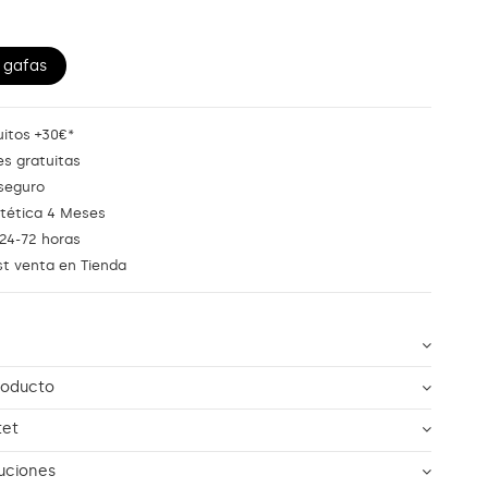
 gafas
uitos +30€*
s gratuitas
seguro
stética 4 Meses
24-72 horas
st venta en Tienda
roducto
tet
uciones