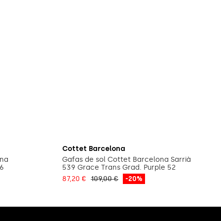
a
Añadir a la cesta
Cottet Barcelona
ona
Gafas de sol Cottet Barcelona Sarrià
56
539 Grace Trans Grad. Purple 52
87,20 €
109,00 €
-20%