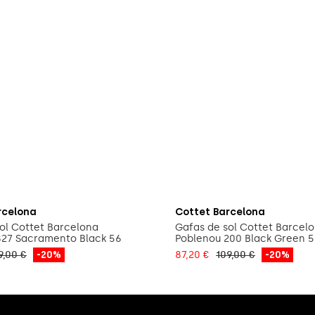
Añadir a la cesta
Añadir a la cest
rcelona
Cottet Barcelona
ol Cottet Barcelona
Gafas de sol Cottet Barcel
827 Sacramento Black 56
Poblenou 200 Black Green 
9,00 €
-20%
87,20 €
109,00 €
-20%