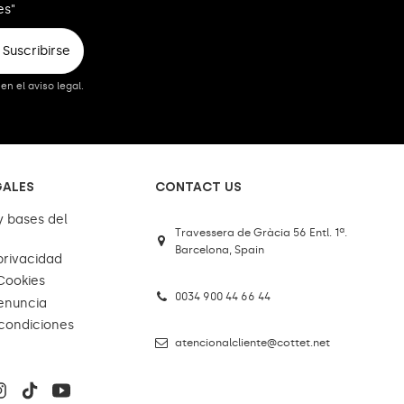
es"
Suscribirse
n el aviso legal.
GALES
CONTACT US
y bases del
Travessera de Gràcia 56 Entl. 1ª.
Barcelona, Spain
 privacidad
 Cookies
0034 900 44 66 44
enuncia
condiciones
atencionalcliente@cottet.net