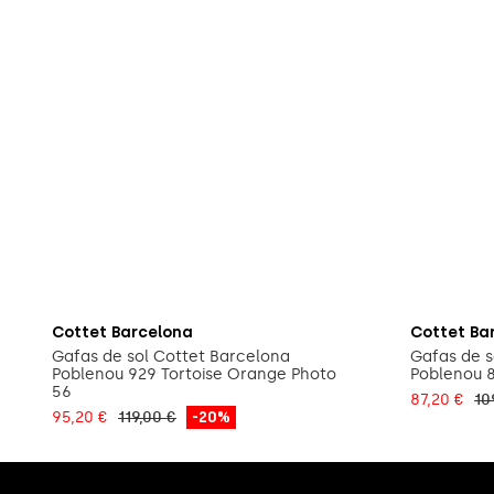
Añadir a la cesta
Cottet Barcelona
Cottet Ba
Gafas de sol Cottet Barcelona
Gafas de s
Poblenou 929 Tortoise Orange Photo
Poblenou 
56
87,20 €
10
95,20 €
119,00 €
-20%