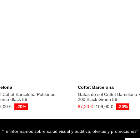
Añadir a la cesta
Añadir a la cest
celona
Cottet Barcelona
l Cottet Barcelona Poblenou
Gafas de sol Cottet Barcelona
ento Black 56
200 Black Green 56
9,00 €
-20%
87,20 €
109,00 €
-20%
"Te informamos sobre salud visual y auditiva, ofertas y promociones"