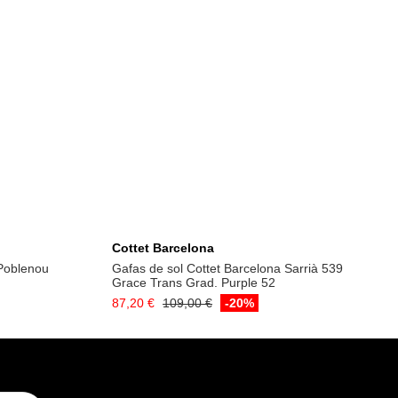
a
Añadir a la cesta
Cottet Barcelona
 Poblenou
Gafas de sol Cottet Barcelona Sarrià 539
Grace Trans Grad. Purple 52
87,20 €
109,00 €
-20%