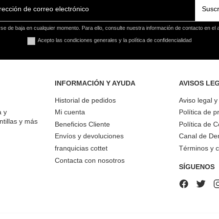
Suscr
e de baja en cualquier momento. Para ello, consulte nuestra información de contacto en el a
Acepto las condiciones generales y la política de confidencialidad
INFORMACIÓN Y AYUDA
AVISOS LE
Historial de pedidos
Aviso legal 
a y
Mi cuenta
Política de p
ntillas y más
Beneficios Cliente
Política de 
Envíos y devoluciones
Canal de De
franquicias cottet
Términos y c
Contacta con nosotros
SÍGUENOS