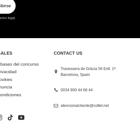
ibirse
viso legal.
GALES
CONTACT US
y bases del concurso
Travessera de Gràcia 56 Entl. 1ª.
rivacidad
Barcelona, Spain
Cookies
nuncia
0034 900 44 66 44
ondiciones
atencionalcliente@cottet.net