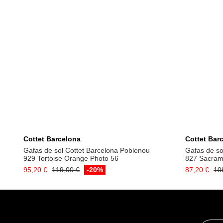
Añadir a la cesta
Cottet Barcelona
Cottet Bar
Gafas de sol Cottet Barcelona Poblenou
Gafas de so
929 Tortoise Orange Photo 56
827 Sacram
95,20 €
119,00 €
-20%
87,20 €
10