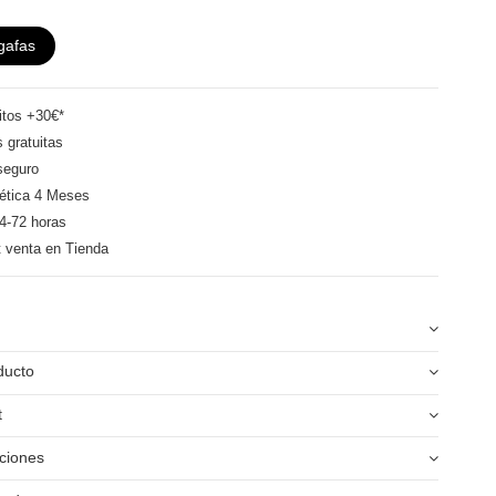
gafas
itos +30€*
 gratuitas
seguro
ética 4 Meses
4-72 horas
t venta en Tienda
ducto
t
ciones