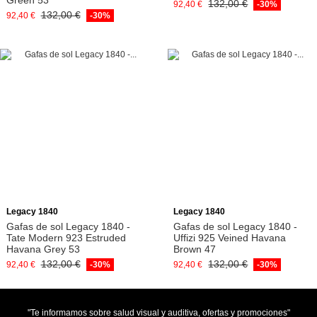
Green 53
132,00 €
92,40 €
-30%
132,00 €
92,40 €
-30%
Añadir a la cesta
Añadir a la cesta
Legacy 1840
Legacy 1840
Gafas de sol Legacy 1840 -
Gafas de sol Legacy 1840 -
Tate Modern 923 Estruded
Uffizi 925 Veined Havana
Havana Grey 53
Brown 47
132,00 €
132,00 €
92,40 €
-30%
92,40 €
-30%
"Te informamos sobre salud visual y auditiva, ofertas y promociones"