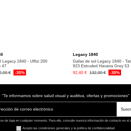
Añadir a la cesta
Añadir a la cest
40
Legacy 1840
l Legacy 1840 - Uffizi 200
Gafas de sol Legacy 1840 - Ta
n 47
923 Estruded Havana Grey 53
2,00 €
-30%
92,40 €
132,00 €
-30%
"Te informamos sobre salud visual y auditiva, ofertas y promociones"
Suscr
e de baja en cualquier momento. Para ello, consulte nuestra información de contacto en el a
Acepto las condiciones generales y la política de confidencialidad