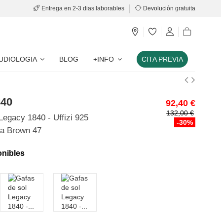
Entrega en 2-3 dias laborables
Devolución gratuita
UDIOLOGIA
BLOG
+INFO
CITA PREVIA
840
92,40 €
132,00 €
Legacy 1840 - Uffizi 925
-30%
a Brown 47
onibles