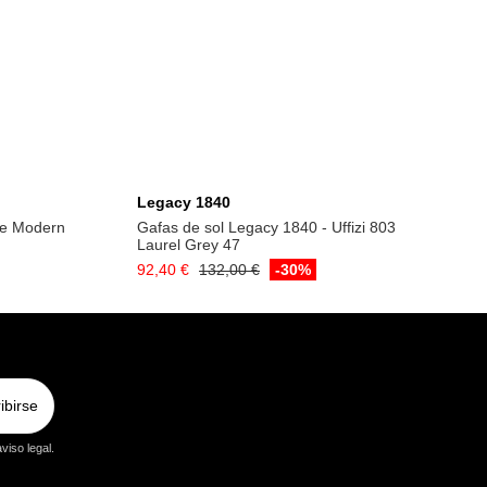
a
Añadir a la cesta
Legacy 1840
te Modern
Gafas de sol Legacy 1840 - Uffizi 803
Laurel Grey 47
92,40 €
132,00 €
-30%
ibirse
viso legal.