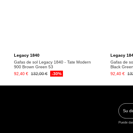
Añadir a la cesta
Legacy 1840
Legacy 18
Gafas de sol Legacy 1840 - Tate Modern
Gafas de so
900 Brown Green 53
Black Gree
92,40 €
132,00 €
-30%
92,40 €
13
Puede dars