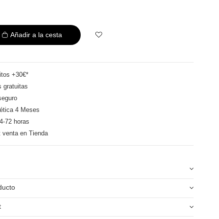
Añadir a la cesta
itos +30€*
 gratuitas
seguro
ética 4 Meses
4-72 horas
t venta en Tienda
ducto
t