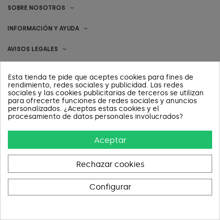
SOBRE NOSOTROS
INFORMACIÓN Y AYUDA
AVISOS LEGALES
CONTACT US
Esta tienda te pide que aceptes cookies para fines de
rendimiento, redes sociales y publicidad. Las redes
sociales y las cookies publicitarias de terceros se utilizan
para ofrecerte funciones de redes sociales y anuncios
Pago 100% Seguro
personalizados. ¿Aceptas estas cookies y el
procesamiento de datos personales involucrados?
Aceptar
Rechazar cookies
Configurar