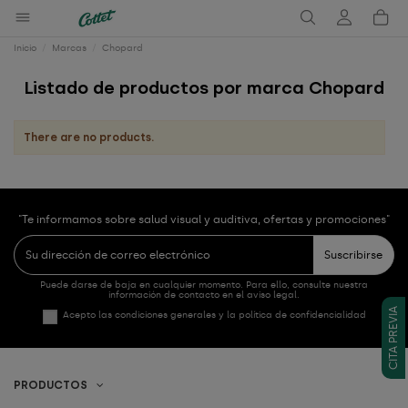
Inicio
Marcas
Chopard
Listado de productos por marca Chopard
There are no products.
"Te informamos sobre salud visual y auditiva, ofertas y promociones"
Suscribirse
Puede darse de baja en cualquier momento. Para ello, consulte nuestra
información de contacto en el aviso legal.
CITA PREVIA
Acepto las condiciones generales y la política de confidencialidad
PRODUCTOS